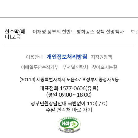
현수막(배
가를 찾습니다
이재명 정부의 한반도 평화공존 정책 설명책자
보
너)모음
개인정보처리방침
이용안내
저작권정책
이메일무단수집거부
부서별 연락처
찾아오시는길
(30113) 세종특별자치시 도움4로 9 정부세종청사 9동
대표전화 1577-0606(유료)
(평일 09:00 ~ 18:00)
정부민원상담안내 국번없이 110(무료)
주말 연락처 바로 가기