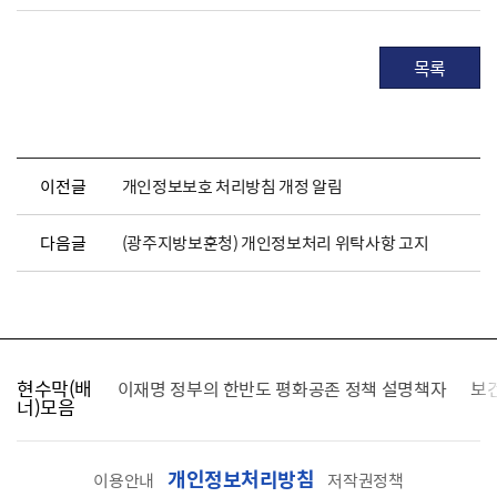
목록
이전글
개인정보보호 처리방침 개정 알림
다음글
(광주지방보훈청) 개인정보처리 위탁사항 고지
현수막(배
가를 찾습니다
이재명 정부의 한반도 평화공존 정책 설명책자
보
너)모음
개인정보처리방침
이용안내
저작권정책