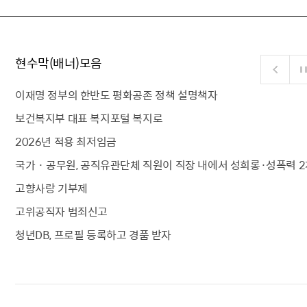
현수막(배너)모음
이재명 정부의 한반도 평화공존 정책 설명책자
보건복지부 대표 복지포털 복지로
2026년 적용 최저임금
국가 · 공무원, 공직유관단체 직원이 직장 내에서 성희롱·성폭력 2
고향사랑 기부제
고위공직자 범죄신고
청년DB, 프로필 등록하고 경품 받자