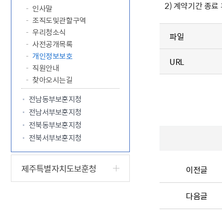
2) 계약기간 종료
인사말
조직도및관할구역
우리청소식
파일
사전공개목록
개인정보보호
URL
직원안내
찾아오시는길
전남동부보훈지청
전남서부보훈지청
전북동부보훈지청
전북서부보훈지청
제주특별자치도보훈청
이전글
다음글