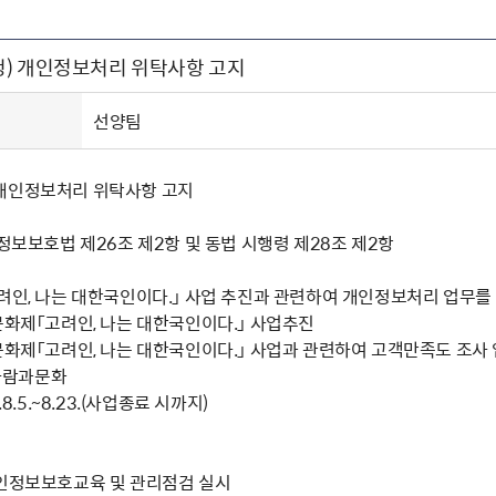
주유공자
재산
록
기타지원
역대처차장
이
유(의)증
회운영공개
화번호
보훈지원 안내자료
국
 안내
입법예고
행
) 개인정보처리 위탁사항 고지
유공자
 헌장 전문
회
보
목록
행정예고
행
 자료실
신
정
훈령·예규
국
립운동가
국
선양팀
국
고문변호사
헌
쟁영웅
단체 법인내규
개인정보처리 위탁사항 고지
지자체 보훈관련 자체법규
인정보보호법 제26조 제2항 및 동법 시행령 제28조 제2항
고려인, 나는 대한국인이다.」 사업 추진과 관련하여 개인정보처리 업무
문화제「고려인, 나는 대한국인이다.」 사업추진
문화제「고려인, 나는 대한국인이다.」 사업과 관련하여 고객만족도 조사 
)사람과문화
.8.5.~8.23.(사업종료 시까지)
개인정보보호교육 및 관리점검 실시