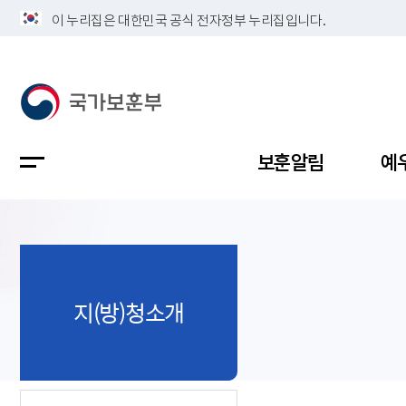
이 누리집은 대한민국 공식 전자정부 누리집입니다.
보훈알림
예
공지사항
독립유공
정책보고
보훈민원
정보공개
업무계획
지(방)청소개
지방청소
국가유공
보훈보상
민원사무
불복신청
비전
채용공고
지원대상
보훈복지
보훈상담
상징(MI)
개인정보 
보훈보상
제대군인
질의 응답
정책 슬로
참전유공
현충시설
110 채팅
연혁