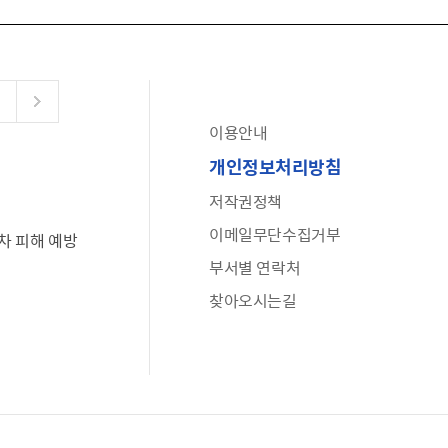
이용안내
공유누리
개인정보처리방침
수어로 보는 대한민국정부
저작권정책
6·25 비정규군 공로자 보상신청 안내
이메일무단수집거부
차 피해 예방
문화포털(통합 문화 정보 사이트)
부서별 연락처
전사자 유가족 찾기
찾아오시는길
국가정신건강정보누리집
나라지킴이 3대 가족! 병역명문가를 찾습니다