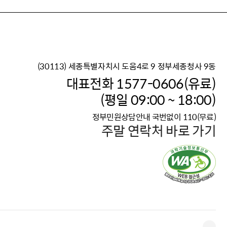
(30113) 세종특별자치시 도움4로 9 정부세종청사 9동
이재명 정부의 한반도 평
대표전화 1577-0606(유료)
보건복지부 대표 복지포털
(평일 09:00 ~ 18:00)
2026년 적용 최저임금
정부민원상담안내 국번없이 110(무료)
국가 · 공무원, 공직유관단
주말 연락처 바로 가기
고향사랑 기부제
고위공직자 범죄신고
청년DB, 프로필 등록하고 