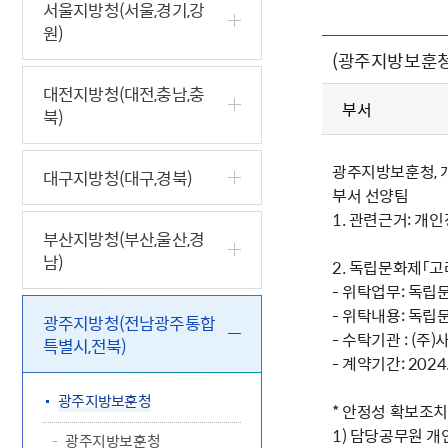
5.18 민
친일귀속
국민제안
기관주소
서울지방청(서울,경기,강
원)
고엽제 후
정부위원
정책토론
당직실 전
정책실명제
(광주지방보훈청
특수임무
행정서비스
전자공청
주요정책
독립운동가
제대군인
학술·연구
설문조사
대전지방청(대전,충남,충
이달의 독
부서
북)
이달의 전
광주지방보훈청, 
대구지방청(대구,경북)
부서 선양팀
1. 관련근거: 개
부산지방청(부산,울산,경
남)
2. 독립문화제「
- 위탁업무: 독립
- 위탁내용: 독립
광주지방청(전남광주통합
- 수탁기관 : (주
특별시,전북)
- 계약기간: 2024
광주지방보훈청
* 안정성 확보조치
1) 담당공무원 
광주지방보훈청