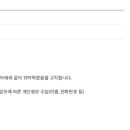
해충돌방지법 위반행위 신고
보훈연감
적극행정과 소극행정의 정의
가유공자 부정 등록 신고
정심판
쟁송현황
적극행정 추진방안
훈급여금 부정수령 신고
정소송
체검사 제도안내
정보 공유
비영리법인
적극행정 국민추천
부포상공개검증
가배상
가보훈 장해진단서 제도
교육 자료
신체검사 및 고엽제 검진
소극행정신고
민참여예산
법재판
의견 제안
단체관련
적극행정자료실
독립운동
감사
반부패·청렴
협동조합 경영공시
기타
를 아래와 같이 위탁하였음을 고지합니다.
업무에 따른 개인정보 수집(이름, 전화번호 등)