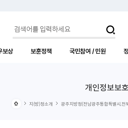
우보상
보훈정책
국민참여 / 민원
정
개인정보보
자
서
신청
청구
보도자료
보훈급여금
세출예산
사전정보공표목록
장차관소개
국
서
주
고
제
조
식
자
서식
처분사례
언론보도설명·정정
교육지원
기금
업무추진비
장관과의 대화
보
사
국
예
OP
직
지(방)청소개
광주지방청(전남광주통합특별시,전북
자
센터
및 보훈캐릭터
대부지원
계약관련
주요일정
보
사
주
부
위탁알림
대상자
건
의료지원 및 위탁병원
공공기관
연설문
나
자
비
자
, 화상(수어)상담
생업지원
역대장차관
말
유
청