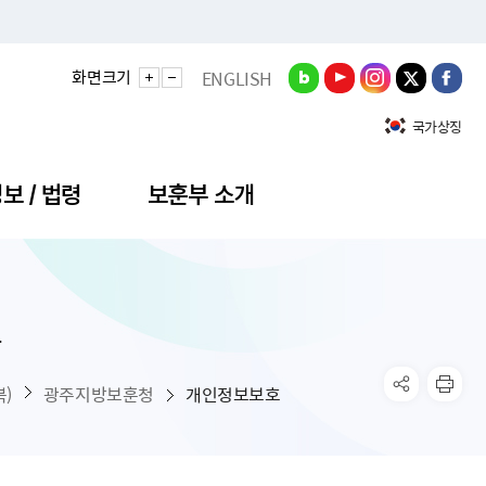
화면크기
ENGLISH
국가상징
보 / 법령
보훈부 소개
호
정성과
비스안내
간회의
충민원
공대상 공공데이터 목록
직도
정부기념식
구 국가유공자증 등
기관평가
규제개혁신문고
공모요강
훈사진관
업내용
무·차관회의
산낭비신고센터
EN API
원안내
기념식 참가신청
국가보훈등록증
지수·만족도 등
규제입증요청
)
광주지방보훈청
개인정보보호
공공데이터
훈영상관
업활동
요회의결과
패행위신고
기념식 참가신청 확인
국가보훈등록증 발급안내
규제개혁추진현황
공지사항
라사랑신문(PDF)
료실
영리법인 부정비리 신고
이달의 보훈행사
모바일 국가보훈등록증 발급방법
하는 나라사랑신문
관기관누리집
탁금지법 위반행위 신고
보훈행사·캠페인 자료실
국가보훈등록증 진위확인
보훈대상자