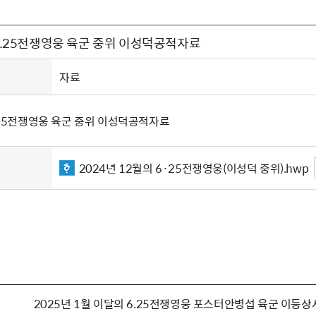
주유공자
재산
록
기타지원
역대처차장
이
유(의)증
회운영공개
화번호
보훈지원 안내자료
국
 안내
입법예고
행
 6.25전쟁영웅 육군 중위 이성덕공적자료
유공자
 헌장 전문
회
보
목록
행정예고
행
 자료실
신
정
훈령·예규
국
립운동가
국
자료
국
고문변호사
헌
쟁영웅
단체 법인내규
6.25전쟁영웅 육군 중위 이성덕공적자료
지자체 보훈관련 자체법규
2024년 12월의 6·25전쟁영웅(이성덕 중위).hwp
2025년 1월 이달의 6.25전쟁영웅 포스터안병섭 육군 이등상