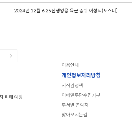
2024년 12월 6.25전쟁영웅 육군 중위 이성덕(포스터)
이용안내
공유누리
개인정보처리방침
수어로 보는 대한민국정부
저작권정책
6·25 비정규군 공로자 보상신청 안내
이메일무단수집거부
차 피해 예방
문화포털(통합 문화 정보 사이트)
부서별 연락처
전사자 유가족 찾기
찾아오시는길
국가정신건강정보누리집
나라지킴이 3대 가족! 병역명문가를 찾습니다