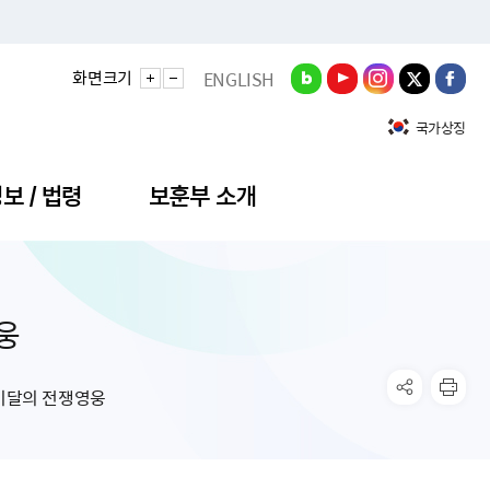
화면크기
ENGLISH
국가상징
보 / 법령
보훈부 소개
웅
정성과
비스안내
간회의
충민원
공대상 공공데이터 목록
직도
정부기념식
구 국가유공자증 등
기관평가
규제개혁신문고
공모요강
훈사진관
업내용
무·차관회의
산낭비신고센터
EN API
원안내
기념식 참가신청
국가보훈등록증
지수·만족도 등
규제입증요청
이달의 전쟁영웅
공공데이터
훈영상관
업활동
요회의결과
패행위신고
기념식 참가신청 확인
국가보훈등록증 발급안내
규제개혁추진현황
공지사항
라사랑신문(PDF)
료실
영리법인 부정비리 신고
이달의 보훈행사
모바일 국가보훈등록증 발급방법
하는 나라사랑신문
관기관누리집
탁금지법 위반행위 신고
보훈행사·캠페인 자료실
국가보훈등록증 진위확인
보훈대상자