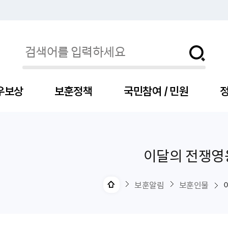
우보상
보훈정책
국민참여 / 민원
정
이달의 전쟁영
자
서
신청
청구
보도자료
보훈급여금
세출예산
사전정보공표목록
장차관소개
국
서
주
고
제
조
식
자
서식
처분사례
언론보도설명·정정
교육지원
기금
업무추진비
장관과의 대화
보
사
국
예
OP
직
보훈알림
보훈인물
자
센터
및 보훈캐릭터
대부지원
계약관련
주요일정
보
사
주
부
위탁알림
대상자
건
의료지원 및 위탁병원
공공기관
연설문
나
자
비
자
, 화상(수어)상담
생업지원
역대장차관
말
유
청