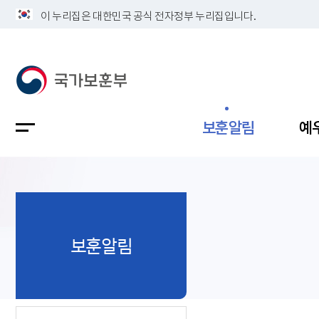
이 누리집은 대한민국 공식 전자정부 누리집입니다.
보훈알림
예
공지사항
독립유공
정책보고
보훈민원
정보공개
업무계획
보훈알림
지방청소
국가유공
보훈보상
민원사무
불복신청
비전
채용공고
지원대상
보훈복지
보훈상담
상징(MI)
개인정보 
보훈보상
제대군인
질의 응답
정책 슬로
참전유공
현충시설
110 채팅
연혁