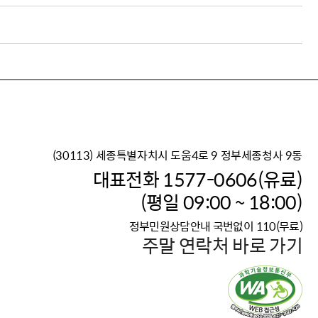
(30113) 세종특별자치시 도움4로 9 정부세종청사 9동
이재명 정부의 한반도 평
대표전화 1577-0606(유료)
보건복지부 대표 복지포털
(평일 09:00 ~ 18:00)
2026년 적용 최저임금
정부민원상담안내 국번없이 110(무료)
국가 · 공무원, 공직유관단
주말 연락처 바로 가기
고향사랑 기부제
고위공직자 범죄신고
청년DB, 프로필 등록하고 