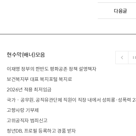
다음글
현수막(배너)모음
이재명 정부의 한반도 평화공존 정책 설명책자
보건복지부 대표 복지포털 복지로
2026년 적용 최저임금
국가 · 공무원, 공직유관단체 직원이 직장 내에서 성희롱·성폭력 2
고향사랑 기부제
고위공직자 범죄신고
청년DB, 프로필 등록하고 경품 받자