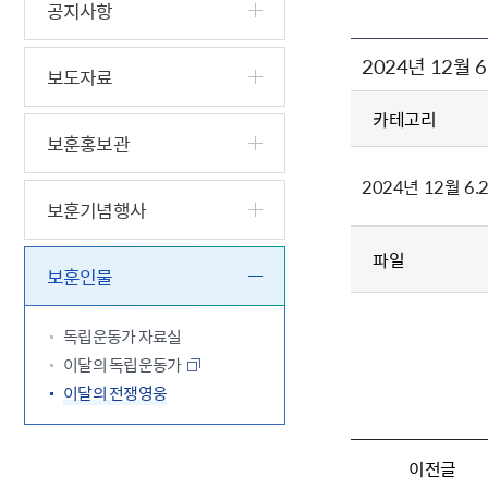
5.18 민
친일귀속
국민제안
기관주소
공지사항
고엽제 후
정부위원
정책토론
당직실 전
정책실명제
2024년 12월
특수임무
행정서비스
전자공청
보도자료
주요정책
독립운동가
제대군인
학술·연구
설문조사
이달의 독
카테고리
보훈홍보관
이달의 전
2024년 12월 
보훈기념행사
파일
보훈인물
독립운동가 자료실
이달의 독립운동가
이달의 전쟁영웅
이전글