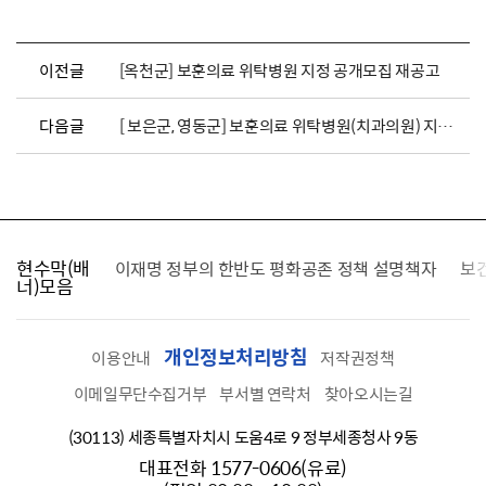
이전글
[옥천군] 보훈의료 위탁병원 지정 공개모집 재공고
다음글
[ 보은군, 영동군] 보훈의료 위탁병원(치과의원) 지정 공개모집 공고
현수막(배
가를 찾습니다
이재명 정부의 한반도 평화공존 정책 설명책자
보
너)모음
개인정보처리방침
이용안내
저작권정책
이메일무단수집거부
부서별 연락처
찾아오시는길
(30113) 세종특별자치시 도움4로 9 정부세종청사 9동
대표전화 1577-0606(유료)