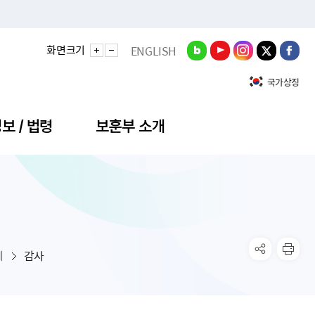
화면크기
ENGLISH
국가상징
보 / 법령
보훈부 소개
정성과
비스안내
간회의
충민원
공대상 공공데이터 목록
직도
정부기념식
구 국가유공자증 등
기관평가
규제개혁신문고
공모요강
훈사진관
업내용
무·차관회의
산낭비신고센터
EN API
원안내
기념식 참가신청
국가보훈등록증
지수·만족도 등
규제입증요청
계
감사
공공데이터
훈영상관
업활동
요회의결과
패행위신고
기념식 참가신청 확인
국가보훈등록증 발급안내
규제개혁추진현황
공지사항
라사랑신문(PDF)
료실
영리법인 부정비리 신고
이달의 보훈행사
모바일 국가보훈등록증 발급방법
하는 나라사랑신문
관기관누리집
탁금지법 위반행위 신고
보훈행사·캠페인 자료실
국가보훈등록증 진위확인
보훈대상자