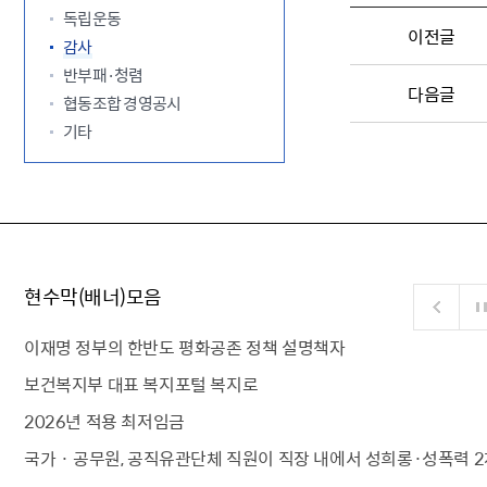
독립운동
이전글
감사
반부패·청렴
다음글
협동조합 경영공시
기타
현수막(배너)모음
이재명 정부의 한반도 평화공존 정책 설명책자
보건복지부 대표 복지포털 복지로
2026년 적용 최저임금
국가 · 공무원, 공직유관단체 직원이 직장 내에서 성희롱·성폭력 2