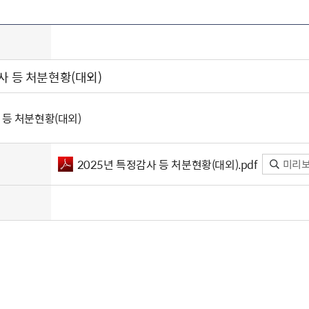
주유공자
재산
록
기타지원
역대처차장
이
유(의)증
회운영공개
화번호
보훈지원 안내자료
국
 안내
입법예고
행
유공자
 헌장 전문
회
보
목록
행정예고
행
 자료실
신
정
훈령·예규
국
립운동가
국
사 등 처분현황(대외)
국
고문변호사
헌
쟁영웅
단체 법인내규
 등 처분현황(대외)
지자체 보훈관련 자체법규
2025년 특정감사 등 처분현황(대외).pdf
미리