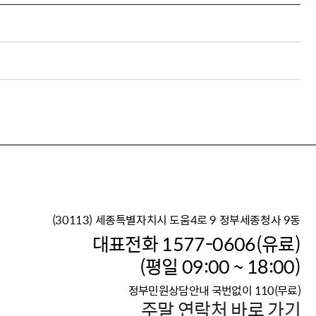
(30113) 세종특별자치시 도움4로 9 정부세종청사 9동
이재명 정부의 한반도 평
대표전화 1577-0606(유료)
보건복지부 대표 복지포털
(평일 09:00 ~ 18:00)
2026년 적용 최저임금
정부민원상담안내 국번없이 110(무료)
국가 · 공무원, 공직유관단
주말 연락처 바로 가기