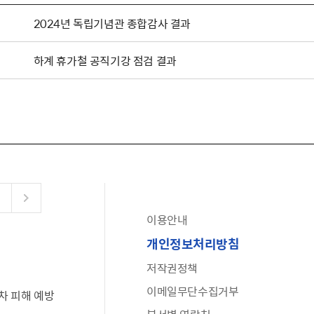
2024년 독립기념관 종합감사 결과
하계 휴가철 공직기강 점검 결과
이용안내
공유누리
개인정보처리방침
수어로 보는 대한민국정부
저작권정책
6·25 비정규군 공로자 보상신청 안내
이메일무단수집거부
차 피해 예방
문화포털(통합 문화 정보 사이트)