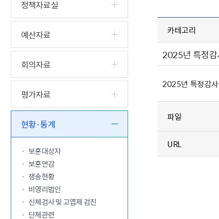
5.18 민
친일귀속
국민제안
기관주소
정책자료실
고엽제 후
정부위원
정책토론
당직실 전
정책실명제
카테고리
특수임무
행정서비스
전자공청
예산자료
주요정책
독립운동가
제대군인
학술·연구
설문조사
이달의 독
2025년 특정감
회의자료
이달의 전
2025년 특정감사
평가자료
파일
현황·통계
URL
보훈대상자
보훈연감
쟁송현황
비영리법인
신체검사 및 고엽제 검진
단체관련