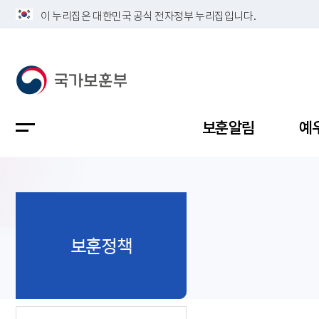
이 누리집은 대한민국 공식 전자정부 누리집입니다.
보훈알림
예
공지사항
독립유공
정책보고
보훈민원
정보공개
업무계획
보훈정책
지방청소
국가유공
보훈보상
민원사무
불복신청
비전
채용공고
지원대상
보훈복지
보훈상담
상징(MI)
개인정보 
보훈보상
제대군인
질의 응답
정책 슬로
참전유공
현충시설
110 채팅
연혁