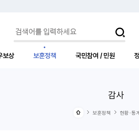
우보상
보훈정책
국민참여 / 민원
정
감사
자
서
신청
청구
보도자료
보훈급여금
세출예산
사전정보공표목록
장차관소개
국
서
주
고
제
조
식
자
서식
처분사례
언론보도설명·정정
교육지원
기금
업무추진비
장관과의 대화
보
사
국
예
OP
직
보훈정책
현황·통
자
센터
및 보훈캐릭터
대부지원
계약관련
주요일정
보
사
주
부
위탁알림
대상자
건
의료지원 및 위탁병원
공공기관
연설문
나
자
비
자
, 화상(수어)상담
생업지원
역대장차관
말
유
청