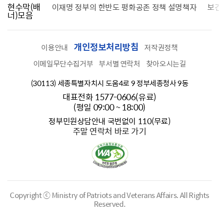
현수막(배
가를 찾습니다
이재명 정부의 한반도 평화공존 정책 설명책자
보
너)모음
개인정보처리방침
이용안내
저작권정책
이메일무단수집거부
부서별 연락처
찾아오시는길
(30113) 세종특별자치시 도움4로 9 정부세종청사 9동
대표전화 1577-0606(유료)
(평일 09:00 ~ 18:00)
정부민원상담안내 국번없이 110(무료)
주말 연락처 바로 가기
Copyright ⓒ Ministry of Patriots and Veterans Affairs.
All Rights
Reserved.