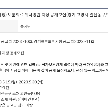
주유공자
재산
록
기타지원
역대처차장
이
유(의)증
회운영공개
화번호
보훈지원 안내자료
국
 안내
입법예고
행
청) 보훈의료 위탁병원 지정 공개모집(경기 고양시 일산동구/
유공자
 헌장 전문
회
보
목록
행정예고
행
 자료실
신
정
훈령·예규
국
립운동가
국
복지팀
국
고문변호사
헌
쟁영웅
단체 법인내규
고 제2023 -10호, 경기북부보훈지청 공고 제2023 -11호
지자체 보훈관련 자체법규
 지정 공개모집
예우 및 지원에 관한 법률」등 국가보훈관계 법령에 따라 국가유공자와 
다)의 지정을 위해 다음과 같이 공개 모집하오니, 관심 있는 의료기관
5.15.(월)~2023.5.30.(화)
모요건
일산동구 소재 의원급(내과)
시 소재 의원급(이비인후과)
항은 공고문 참고 바람