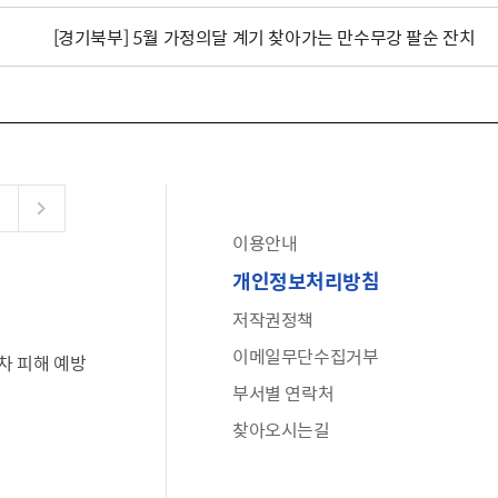
[경기북부] 5월 가정의달 계기 찾아가는 만수무강 팔순 잔치
이용안내
공유누리
개인정보처리방침
수어로 보는 대한민국정부
저작권정책
6·25 비정규군 공로자 보상신청 안내
이메일무단수집거부
차 피해 예방
문화포털(통합 문화 정보 사이트)
부서별 연락처
전사자 유가족 찾기
찾아오시는길
국가정신건강정보누리집
나라지킴이 3대 가족! 병역명문가를 찾습니다