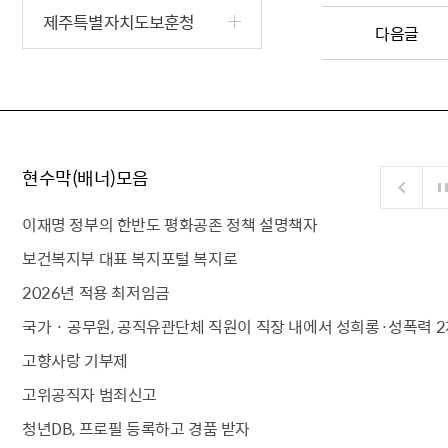
제주특별자치도보훈청
다음글
현수막(배너)모음
이재명 정부의 한반도 평화공존 정책 설명책자
보건복지부 대표 복지포털 복지로
2026년 적용 최저임금
국가 · 공무원, 공직유관단체 직원이 직장 내에서 성희롱·성폭력 2
고향사랑 기부제
고위공직자 범죄신고
청년DB, 프로필 등록하고 경품 받자