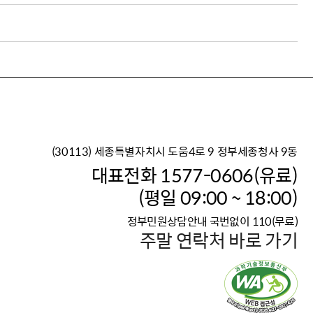
(30113) 세종특별자치시 도움4로 9 정부세종청사 9동
이재명 정부의 한반도 평
대표전화 1577-0606(유료)
보건복지부 대표 복지포털
(평일 09:00 ~ 18:00)
2026년 적용 최저임금
정부민원상담안내 국번없이 110(무료)
국가 · 공무원, 공직유관단
주말 연락처 바로 가기
고향사랑 기부제
고위공직자 범죄신고
청년DB, 프로필 등록하고 