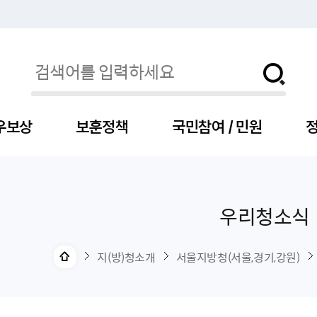
우보상
보훈정책
국민참여 / 민원
정
우리청소식
자
서
신청
청구
보도자료
보훈급여금
세출예산
사전정보공표목록
장차관소개
국
서
주
고
제
조
식
자
서식
처분사례
언론보도설명·정정
교육지원
기금
업무추진비
장관과의 대화
보
사
국
예
OP
직
지(방)청소개
서울지방청(서울,경기,강원)
자
센터
및 보훈캐릭터
대부지원
계약관련
주요일정
보
사
주
부
위탁알림
대상자
건
의료지원 및 위탁병원
공공기관
연설문
나
자
비
자
, 화상(수어)상담
생업지원
역대장차관
말
유
청