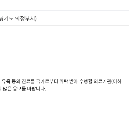
해충돌방지법 위반행위 신고
보훈연감
적극행정과 소극행정의 정의
가유공자 부정 등록 신고
정심판
쟁송현황
적극행정 추진방안
경기도 의정부시)
훈급여금 부정수령 신고
정소송
체검사 제도안내
정보 공유
비영리법인
적극행정 국민추천
부포상공개검증
가배상
가보훈 장해진단서 제도
교육 자료
신체검사 및 고엽제 검진
소극행정신고
민참여예산
법재판
의견 제안
단체관련
적극행정자료실
독립운동
감사
반부패·청렴
협동조합 경영공시
기타
그 유족 등의 진료를 국가로부터 위탁 받아 수행할 의료기관(이하
의 많은 응모를 바랍니다.