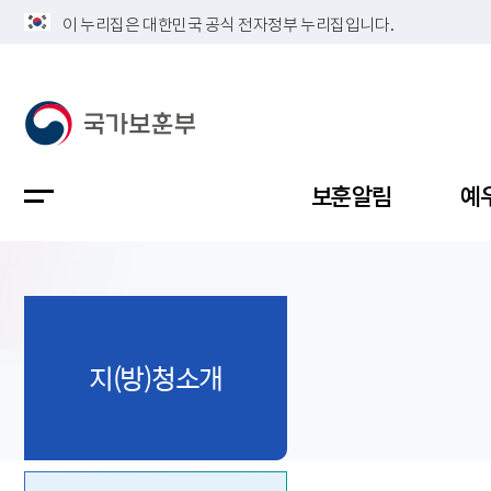
이 누리집은 대한민국 공식 전자정부 누리집입니다.
보훈알림
예
공지사항
독립유공
정책보고
보훈민원
정보공개
업무계획
지(방)청소개
지방청소
국가유공
보훈보상
민원사무
불복신청
비전
채용공고
지원대상
보훈복지
보훈상담
상징(MI)
개인정보 
보훈보상
제대군인
질의 응답
정책 슬로
참전유공
현충시설
110 채팅
연혁