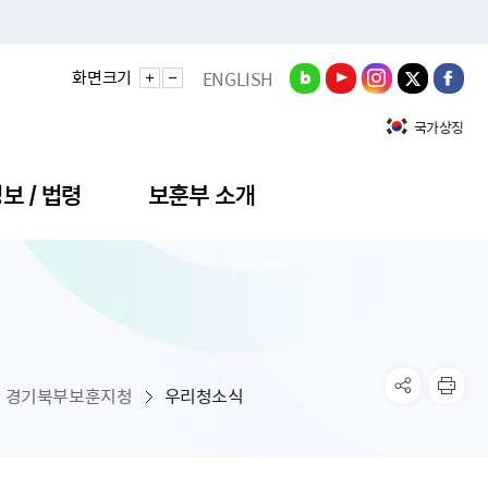
화면크기
ENGLISH
국가상징
보 / 법령
보훈부 소개
정성과
비스안내
간회의
충민원
공대상 공공데이터 목록
직도
정부기념식
구 국가유공자증 등
기관평가
규제개혁신문고
공모요강
훈사진관
업내용
무·차관회의
산낭비신고센터
EN API
원안내
기념식 참가신청
국가보훈등록증
지수·만족도 등
규제입증요청
경기북부보훈지청
우리청소식
공공데이터
훈영상관
업활동
요회의결과
패행위신고
기념식 참가신청 확인
국가보훈등록증 발급안내
규제개혁추진현황
공지사항
라사랑신문(PDF)
료실
영리법인 부정비리 신고
이달의 보훈행사
모바일 국가보훈등록증 발급방법
하는 나라사랑신문
관기관누리집
탁금지법 위반행위 신고
보훈행사·캠페인 자료실
국가보훈등록증 진위확인
보훈대상자