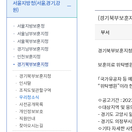
5.18 민
친일귀속
국민제안
기관주소
서울지방청(서울,경기,강
원)
고엽제 후
정부위원
정책토론
당직실 전
정책실명제
(경기북부보훈지
특수임무
행정서비스
전자공청
주요정책
독립운동가
제대군인
학술·연구
설문조사
서울지방보훈청
이달의 독
부서
서울남부보훈지청
이달의 전
서울북부보훈지청
경기남부보훈지청
경기북부보훈지청 공
인천보훈지청
경기북부보훈지청
보훈의료 위탁병원
경기북부보훈지청
「국가유공자 등 
인사말
“위탁병원”이라 한
조직도및관할구역
우리청소식
ㅇ공고기간 : 2023.
사전공개목록
ㅇ대상지역 및 응
개인정보보호
- 경기도 고양시 
직원안내
- 경기도 의정부
찾아오시는길
ㅇ기타 자세한 사