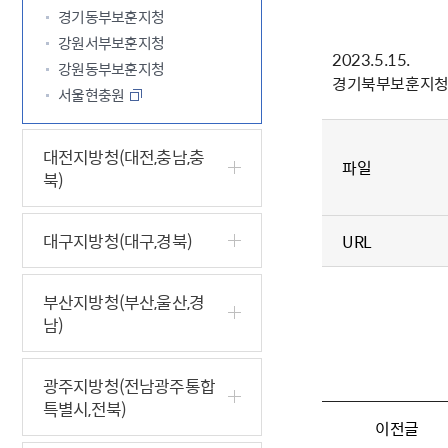
경기동부보훈지청
강원서부보훈지청
2023.5.15.
강원동부보훈지청
경기북부보훈지
서울현충원
대전지방청(대전,충남,충
파일
북)
대구지방청(대구,경북)
URL
부산지방청(부산,울산,경
남)
광주지방청(전남광주통합
특별시,전북)
이전글