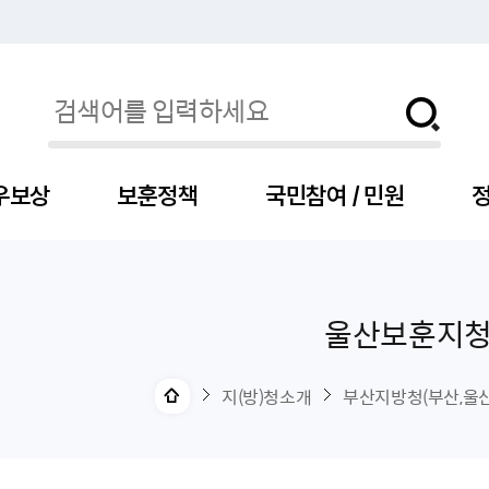
우보상
보훈정책
국민참여 / 민원
정
울산보훈지
자
서
신청
청구
보도자료
보훈급여금
세출예산
사전정보공표목록
장차관소개
국
서
주
고
제
조
식
자
서식
처분사례
언론보도설명·정정
교육지원
기금
업무추진비
장관과의 대화
보
사
국
예
OP
직
지(방)청소개
부산지방청(부산,울산
자
센터
및 보훈캐릭터
대부지원
계약관련
주요일정
보
사
주
부
위탁알림
대상자
건
의료지원 및 위탁병원
공공기관
연설문
나
자
비
자
, 화상(수어)상담
생업지원
역대장차관
말
유
청