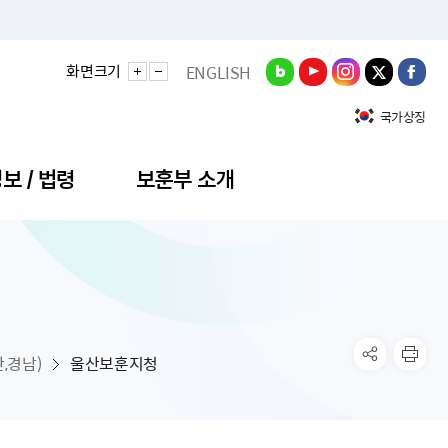
화면크기
ENGLISH
국가상징
보 / 법령
보훈부 소개
청
정성과
비스안내
간회의
충민원
공대상 공공데이터 목록
직도
정부기념식
구 국가유공자증 등
기관평가
규제개혁신문고
공모요강
훈사진관
업내용
무·차관회의
산낭비신고센터
EN API
원안내
기념식 참가신청
국가보훈등록증
지수·만족도 등
규제입증요청
,경남)
울산보훈지청
공공데이터
훈영상관
업활동
요회의결과
패행위신고
기념식 참가신청 확인
국가보훈등록증 발급안내
규제개혁추진현황
공지사항
라사랑신문(PDF)
료실
영리법인 부정비리 신고
이달의 보훈행사
모바일 국가보훈등록증 발급방법
하는 나라사랑신문
관기관누리집
탁금지법 위반행위 신고
보훈행사·캠페인 자료실
국가보훈등록증 진위확인
보훈대상자