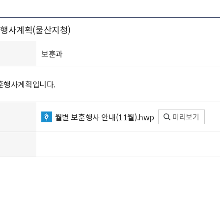
주유공자
재산
록
기타지원
역대처차장
이
유(의)증
회운영공개
화번호
보훈지원 안내자료
국
 안내
입법예고
행
보훈행사계획(울산지청)
유공자
 헌장 전문
회
보
목록
행정예고
행
 자료실
신
정
훈령·예규
국
립운동가
국
보훈과
국
고문변호사
헌
쟁영웅
단체 법인내규
보훈행사계획입니다.
지자체 보훈관련 자체법규
월별 보훈행사 안내(11월).hwp
미리보기