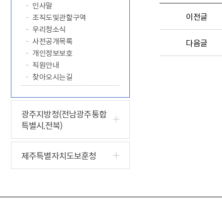
인사말
이전글
조직도및관할구역
우리청소식
사전공개목록
다음글
개인정보보호
직원안내
찾아오시는길
광주지방청(전남광주통합
특별시,전북)
제주특별자치도보훈청