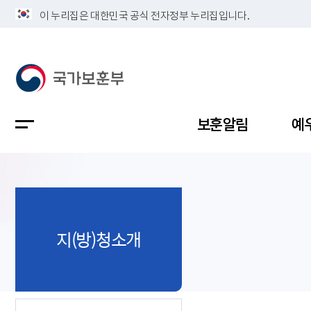
이 누리집은 대한민국 공식 전자정부 누리집입니다.
보훈알림
예
공지사항
독립유공
정책보고
보훈민원
정보공개
업무계획
지(방)청소개
지방청소
국가유공
보훈보상
민원사무
불복신청
비전
채용공고
지원대상
보훈복지
보훈상담
상징(MI)
개인정보 
보훈보상
제대군인
질의 응답
정책 슬로
참전유공
현충시설
110 채팅
연혁