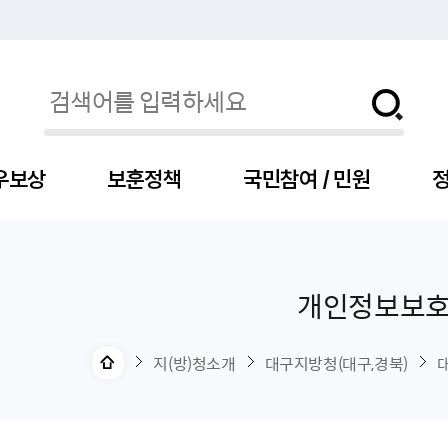
우보상
보훈정책
국민참여 / 민원
정
개인정보보
자
서
신청
청구
보도자료
보훈급여금
세출예산
사전정보공표목록
장차관소개
국
서
주
고
제
조
식
자
서식
처분사례
언론보도설명·정정
교육지원
기금
업무추진비
장관과의 대화
보
사
국
예
OP
직
지(방)청소개
대구지방청(대구,경북)
자
센터
및 보훈캐릭터
대부지원
계약관련
주요일정
보
사
주
부
위탁알림
대상자
건
의료지원 및 위탁병원
공공기관
연설문
나
자
비
자
, 화상(수어)상담
생업지원
역대장차관
말
유
청