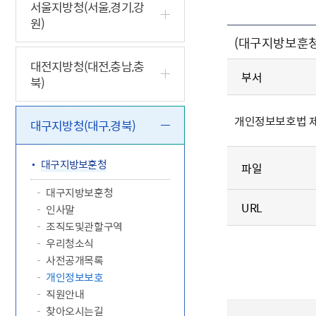
5.18 민
친일귀속
국민제안
기관주소
서울지방청(서울,경기,강
원)
고엽제 후
정부위원
정책토론
당직실 전
정책실명제
(대구지방보훈청
특수임무
행정서비스
전자공청
주요정책
독립운동가
제대군인
학술·연구
설문조사
대전지방청(대전,충남,충
이달의 독
부서
북)
이달의 전
개인정보보호법 제
대구지방청(대구,경북)
대구지방보훈청
파일
대구지방보훈청
URL
인사말
조직도및관할구역
우리청소식
사전공개목록
개인정보보호
직원안내
찾아오시는길