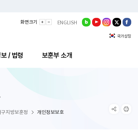
화면크기
ENGLISH
국가상징
보 / 법령
보훈부 소개
호
정성과
비스안내
간회의
충민원
공대상 공공데이터 목록
직도
정부기념식
구 국가유공자증 등
기관평가
규제개혁신문고
공모요강
훈사진관
업내용
무·차관회의
산낭비신고센터
EN API
원안내
기념식 참가신청
국가보훈등록증
지수·만족도 등
규제입증요청
대구지방보훈청
개인정보보호
공공데이터
훈영상관
업활동
요회의결과
패행위신고
기념식 참가신청 확인
국가보훈등록증 발급안내
규제개혁추진현황
공지사항
라사랑신문(PDF)
료실
영리법인 부정비리 신고
이달의 보훈행사
모바일 국가보훈등록증 발급방법
하는 나라사랑신문
관기관누리집
탁금지법 위반행위 신고
보훈행사·캠페인 자료실
국가보훈등록증 진위확인
보훈대상자