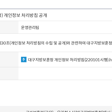
주유공자
재산
록
기타지원
역대처차장
이
유(의)증
회운영공개
화번호
보훈지원 안내자료
국
 안내
입법예고
행
) 개인정보 처리방침 공개
유공자
 헌장 전문
회
보
목록
행정예고
행
 자료실
신
정
훈령·예규
국
립운동가
국
운영관리팀
국
고문변호사
헌
쟁영웅
단체 법인내규
30조(개인정보 처리방침의 수립 및 공개)와 관련하여 대구지방보훈청
지자체 보훈관련 자체법규
대구지방보훈청 개인정보 처리방침(220101시행).h