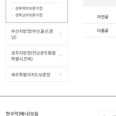
경북북부보훈지청
경북남부보훈지청
이전글
다음글
부산지방청(부산,울산,경
남)
광주지방청(전남광주통합
특별시,전북)
제주특별자치도보훈청
현수막(배너)모음