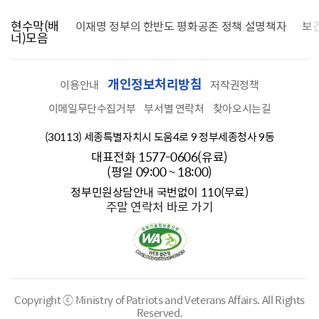
현수막(배
가를 찾습니다
이재명 정부의 한반도 평화공존 정책 설명책자
보
너)모음
개인정보처리방침
이용안내
저작권정책
이메일무단수집거부
부서별 연락처
찾아오시는길
(30113) 세종특별자치시 도움4로 9 정부세종청사 9동
대표전화 1577-0606(유료)
(평일 09:00 ~ 18:00)
정부민원상담안내 국번없이 110(무료)
주말 연락처 바로 가기
Copyright ⓒ Ministry of Patriots and Veterans Affairs.
All Rights
Reserved.