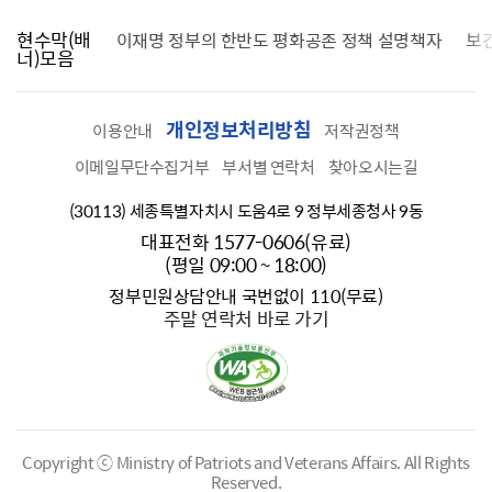
현수막(배
가를 찾습니다
이재명 정부의 한반도 평화공존 정책 설명책자
보
너)모음
개인정보처리방침
이용안내
저작권정책
이메일무단수집거부
부서별 연락처
찾아오시는길
(30113) 세종특별자치시 도움4로 9 정부세종청사 9동
대표전화 1577-0606(유료)
(평일 09:00 ~ 18:00)
정부민원상담안내 국번없이 110(무료)
주말 연락처 바로 가기
Copyright ⓒ Ministry of Patriots and Veterans Affairs.
All Rights
Reserved.