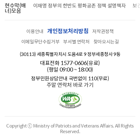
현수막(배
가를 찾습니다
이재명 정부의 한반도 평화공존 정책 설명책자
보
너)모음
개인정보처리방침
이용안내
저작권정책
이메일무단수집거부
부서별 연락처
찾아오시는길
(30113) 세종특별자치시 도움4로 9 정부세종청사 9동
대표전화 1577-0606(유료)
(평일 09:00 ~ 18:00)
정부민원상담안내 국번없이 110(무료)
주말 연락처 바로 가기
Copyright ⓒ Ministry of Patriots and Veterans Affairs.
All Rights
Reserved.