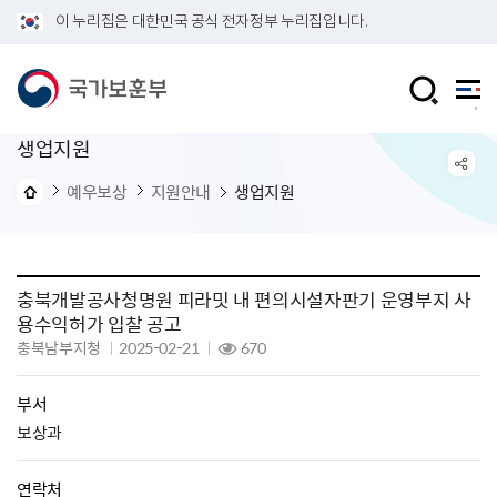
이 누리집은 대한민국 공식 전자정부 누리집입니다.
생업지원
예우보상
지원안내
생업지원
충북개발공사청명원 피라밋 내 편의시설자판기 운영부지 사
용수익허가 입찰 공고
충북남부지청
2025-02-21
670
부서
보상과
연락처