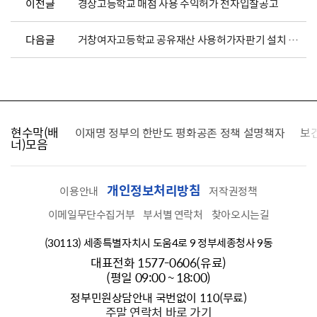
이전글
경상고등학교 매점 사용 수익허가 전자입찰공고
다음글
거창여자고등학교 공유재산 사용허가자판기 설치 전자입찰 공고
현수막(배
가를 찾습니다
이재명 정부의 한반도 평화공존 정책 설명책자
보
너)모음
개인정보처리방침
이용안내
저작권정책
이메일무단수집거부
부서별 연락처
찾아오시는길
(30113) 세종특별자치시 도움4로 9 정부세종청사 9동
대표전화 1577-0606(유료)
(평일 09:00 ~ 18:00)
정부민원상담안내 국번없이 110(무료)
주말 연락처 바로 가기