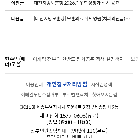
이전글
대전지방보훈청 2026년 위험성평가 실시 공고
다음글
[대전지방보훈청] 보훈의료 위탁병원(치과의원급)지정 재공고(충청남도 계룡시)
현수막(배
가를 찾습니다
이재명 정부의 한반도 평화공존 정책 설명책자
보
너)모음
개인정보처리방침
이용안내
저작권정책
이메일무단수집거부
부서별 연락처
찾아오시는길
(30113) 세종특별자치시 도움4로 9 정부세종청사 9동
대표전화 1577-0606(유료)
(평일 09:00 ~ 18:00)
정부민원상담안내 국번없이 110(무료)
주말 연락처 바로 가기