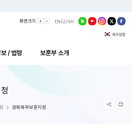
화면크기
ENGLISH
국가상징
보 / 법령
보훈부 소개
지청
정성과
비스안내
간회의
충민원
공대상 공공데이터 목록
직도
정부기념식
구 국가유공자증 등
기관평가
규제개혁신문고
공모요강
훈사진관
업내용
무·차관회의
산낭비신고센터
EN API
원안내
기념식 참가신청
국가보훈등록증
지수·만족도 등
규제입증요청
)
경북북부보훈지청
공공데이터
훈영상관
업활동
요회의결과
패행위신고
기념식 참가신청 확인
국가보훈등록증 발급안내
규제개혁추진현황
공지사항
라사랑신문(PDF)
료실
영리법인 부정비리 신고
이달의 보훈행사
모바일 국가보훈등록증 발급방법
하는 나라사랑신문
관기관누리집
탁금지법 위반행위 신고
보훈행사·캠페인 자료실
국가보훈등록증 진위확인
보훈대상자