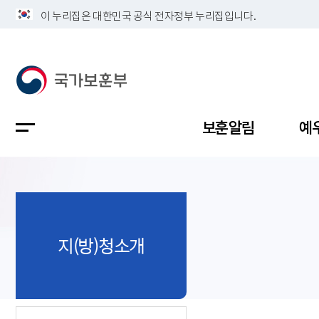
이 누리집은 대한민국 공식 전자정부 누리집입니다.
보훈알림
예
공지사항
독립유공
정책보고
보훈민원
정보공개
업무계획
지(방)청소개
지방청소
국가유공
보훈보상
민원사무
불복신청
비전
채용공고
지원대상
보훈복지
보훈상담
상징(MI)
개인정보 
보훈보상
제대군인
질의 응답
정책 슬로
참전유공
현충시설
110 채팅
연혁