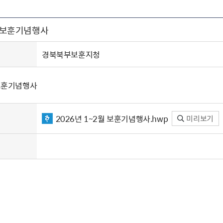
주유공자
재산
록
기타지원
역대처차장
이
유(의)증
회운영공개
화번호
보훈지원 안내자료
국
 안내
입법예고
행
월 보훈기념행사
유공자
 헌장 전문
회
보
목록
행정예고
행
 자료실
신
정
훈령·예규
국
립운동가
국
경북북부보훈지청
국
고문변호사
헌
쟁영웅
단체 법인내규
 보훈기념행사
지자체 보훈관련 자체법규
2026년 1~2월 보훈기념행사.hwp
미리보기