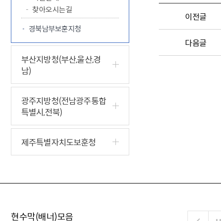
찾아오시는길
이전글
경북남부보훈지청
다음글
부산지방청(부산,울산,경
남)
광주지방청(전남광주통합
특별시,전북)
제주특별자치도보훈청
현수막(배너)모음