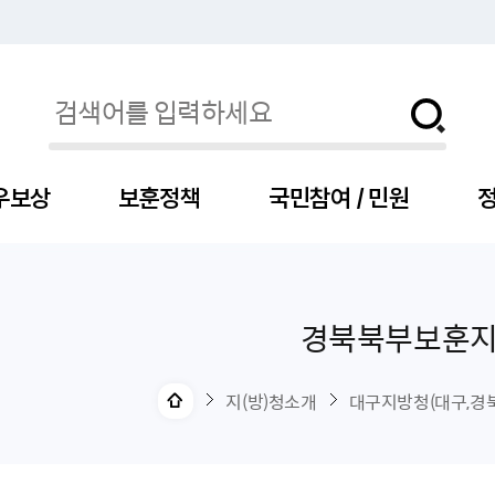
우보상
보훈정책
국민참여 / 민원
정
경북북부보훈
자
서
신청
청구
보도자료
보훈급여금
세출예산
사전정보공표목록
장차관소개
국
서
주
고
제
조
식
자
서식
처분사례
언론보도설명·정정
교육지원
기금
업무추진비
장관과의 대화
보
사
국
예
OP
직
지(방)청소개
대구지방청(대구,경북
자
센터
및 보훈캐릭터
대부지원
계약관련
주요일정
보
사
주
부
위탁알림
대상자
건
의료지원 및 위탁병원
공공기관
연설문
나
자
비
자
, 화상(수어)상담
생업지원
역대장차관
말
유
청