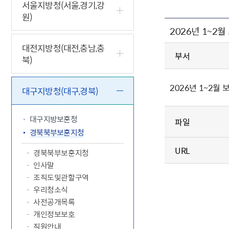
5.18 민
친일귀속
국민제안
기관주소
서울지방청(서울,경기,강
원)
고엽제 후
정부위원
정책토론
당직실 전
정책실명제
2026년 1~2
특수임무
행정서비스
전자공청
주요정책
독립운동가
제대군인
학술·연구
설문조사
대전지방청(대전,충남,충
이달의 독
부서
북)
이달의 전
2026년 1~2월
대구지방청(대구,경북)
대구지방보훈청
파일
경북북부보훈지청
URL
경북북부보훈지청
인사말
조직도및관할구역
우리청소식
사전공개목록
개인정보보호
직원안내