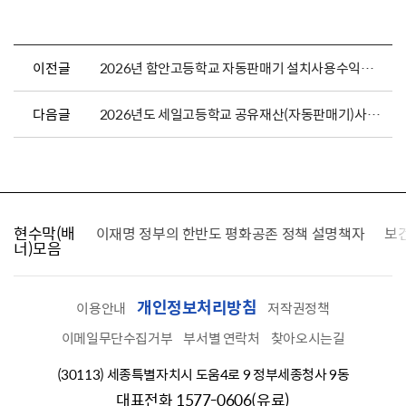
이전글
2026년 함안고등학교 자동판매기 설치사용수익허가 입찰 공고
다음글
2026년도 세일고등학교 공유재산(자동판매기)사용 수익허가 입찰 공고
현수막(배
가를 찾습니다
이재명 정부의 한반도 평화공존 정책 설명책자
보
너)모음
개인정보처리방침
이용안내
저작권정책
이메일무단수집거부
부서별 연락처
찾아오시는길
(30113) 세종특별자치시 도움4로 9 정부세종청사 9동
대표전화 1577-0606(유료)