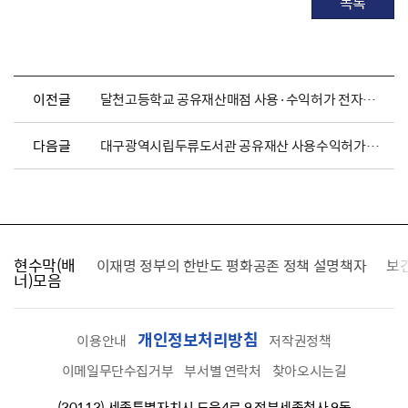
목록
이전글
달천고등학교 공유재산매점 사용·수익허가 전자입찰 공고
다음글
대구광역시립두류도서관 공유재산 사용수익허가자동판매기 설치·운영 전자입찰 공고
현수막(배
가를 찾습니다
이재명 정부의 한반도 평화공존 정책 설명책자
보
너)모음
개인정보처리방침
이용안내
저작권정책
이메일무단수집거부
부서별 연락처
찾아오시는길
(30113) 세종특별자치시 도움4로 9 정부세종청사 9동