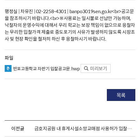
행정실 | 차유진 | 02-2258-4301 | banpo3019sen.go.kr<br>공고문
을 참조하시기 바랍니다.<br>※사용료는 일시불로 선납만 가능하며,
낙찰자의 운영수익에 대해서 우리 학교는 보장 책임이 없으므로 응찰자
는 무리한 입찰가격 제출로 중도포기의 사유가 발생하지 않도록 시장조
사 및 현장 확인을 철저히 하신 후 응찰하시기 바랍니다.
파일
미리보기
반포고등학교 자판기 입찰공고문.hwp
목록
이전글
금호지공원 내 휴게시설소망교매점 사용허가 입찰 공고5차