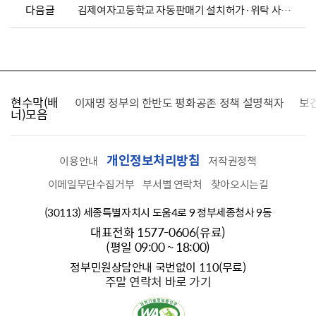
다음글
김제여자고등학교 자동판매기 설치허가·위탁 사전공고
현수막(배
가를 찾습니다
이재명 정부의 한반도 평화공존 정책 설명책자
보
너)모음
개인정보처리방침
이용안내
저작권정책
이메일무단수집거부
부서별 연락처
찾아오시는길
(30113) 세종특별자치시 도움4로 9 정부세종청사 9동
대표전화 1577-0606(유료)
(평일 09:00 ~ 18:00)
정부민원상담안내 국번없이 110(무료)
주말 연락처 바로 가기