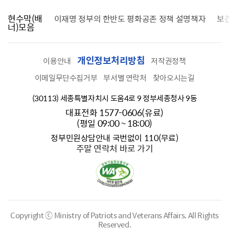
현수막(배
가를 찾습니다
이재명 정부의 한반도 평화공존 정책 설명책자
보
너)모음
개인정보처리방침
이용안내
저작권정책
이메일무단수집거부
부서별 연락처
찾아오시는길
(30113) 세종특별자치시 도움4로 9 정부세종청사 9동
대표전화 1577-0606(유료)
(평일 09:00 ~ 18:00)
정부민원상담안내 국번없이 110(무료)
주말 연락처 바로 가기
Copyright ⓒ Ministry of Patriots and Veterans Affairs.
All Rights
Reserved.