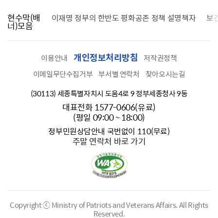
현수막(배
가를 찾습니다
이재명 정부의 한반도 평화공존 정책 설명책자
보
너)모음
개인정보처리방침
이용안내
저작권정책
이메일무단수집거부
부서별 연락처
찾아오시는길
(30113) 세종특별자치시 도움4로 9 정부세종청사 9동
대표전화 1577-0606(유료)
(평일 09:00 ~ 18:00)
정부민원상담안내 국번없이 110(무료)
주말 연락처 바로 가기
Copyright ⓒ Ministry of Patriots and Veterans Affairs.
All Rights
Reserved.