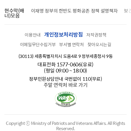
현수막(배
가를 찾습니다
이재명 정부의 한반도 평화공존 정책 설명책자
보
너)모음
개인정보처리방침
이용안내
저작권정책
이메일무단수집거부
부서별 연락처
찾아오시는길
(30113) 세종특별자치시 도움4로 9 정부세종청사 9동
대표전화 1577-0606(유료)
(평일 09:00 ~ 18:00)
정부민원상담안내 국번없이 110(무료)
주말 연락처 바로 가기
Copyright ⓒ Ministry of Patriots and Veterans Affairs.
All Rights
Reserved.