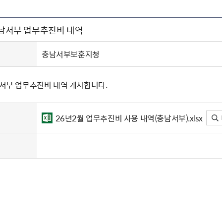
주유공자
재산
록
기타지원
역대처차장
이
유(의)증
회운영공개
화번호
보훈지원 안내자료
국
 안내
입법예고
행
충남서부 업무추진비 내역
유공자
 헌장 전문
회
보
목록
행정예고
행
 자료실
신
정
훈령·예규
국
립운동가
국
충남서부보훈지청
국
고문변호사
헌
쟁영웅
단체 법인내규
남서부 업무추진비 내역 게시합니다.
지자체 보훈관련 자체법규
26년2월 업무추진비 사용 내역(충남서부).xlsx