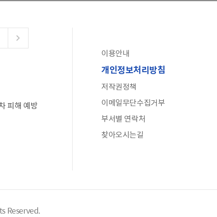
이용안내
공유누리
개인정보처리방침
수어로 보는 대한민국정부
저작권정책
6·25 비정규군 공로자 보상신청 안내
이메일무단수집거부
차 피해 예방
문화포털(통합 문화 정보 사이트)
부서별 연락처
전사자 유가족 찾기
찾아오시는길
국가정신건강정보누리집
나라지킴이 3대 가족! 병역명문가를 찾습니다
ts Reserved.