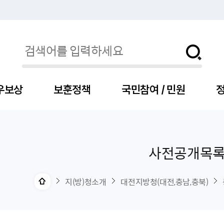
우보상
보훈정책
국민참여 / 민원
정
사전공개목
자
서
신청
청구
보도자료
보훈급여금
세출예산
사전정보공표목록
장차관소개
국
서
주
고
제
조
식
자
서식
처분사례
언론보도설명·정정
교육지원
기금
업무추진비
장관과의 대화
보
사
국
예
OP
직
지(방)청소개
대전지방청(대전,충남,충북)
자
센터
및 보훈캐릭터
대부지원
계약관련
주요일정
보
사
주
부
위탁알림
대상자
건
의료지원 및 위탁병원
공공기관
연설문
나
자
비
자
, 화상(수어)상담
생업지원
역대장차관
말
유
청