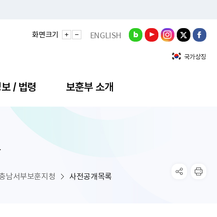
화면크기
ENGLISH
국가상징
보 / 법령
보훈부 소개
록
정성과
비스안내
간회의
충민원
공대상 공공데이터 목록
직도
정부기념식
구 국가유공자증 등
기관평가
규제개혁신문고
공모요강
훈사진관
업내용
무·차관회의
산낭비신고센터
EN API
원안내
기념식 참가신청
국가보훈등록증
지수·만족도 등
규제입증요청
충남서부보훈지청
사전공개목록
공공데이터
훈영상관
업활동
요회의결과
패행위신고
기념식 참가신청 확인
국가보훈등록증 발급안내
규제개혁추진현황
공지사항
라사랑신문(PDF)
료실
영리법인 부정비리 신고
이달의 보훈행사
모바일 국가보훈등록증 발급방법
하는 나라사랑신문
관기관누리집
탁금지법 위반행위 신고
보훈행사·캠페인 자료실
국가보훈등록증 진위확인
보훈대상자