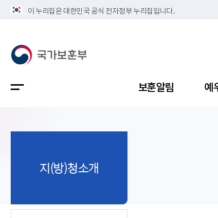
이 누리집은 대한민국 공식 전자정부 누리집입니다.
보훈알림
예
공지사항
독립유공
정책보고
보훈민원
정보공개
업무계획
지(방)청소개
지방청소
국가유공
보훈보상
민원사무
불복신청
비전
채용공고
지원대상
보훈복지
보훈상담
상징(MI)
개인정보 
보훈보상
제대군인
질의 응답
정책 슬로
참전유공
현충시설
110 채팅
연혁