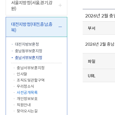
5.18 민
친일귀속
국민제안
기관주소
서울지방청(서울,경기,강
원)
고엽제 후
정부위원
정책토론
당직실 전
정책실명제
2026년 2월 
특수임무
행정서비스
전자공청
주요정책
독립운동가
제대군인
학술·연구
설문조사
대전지방청(대전,충남,충
이달의 독
부서
북)
이달의 전
2026년 2월 충
대전지방보훈청
충남동부보훈지청
충남서부보훈지청
파일
충남서부보훈지청
인사말
URL
조직도및관할구역
우리청소식
사전공개목록
개인정보보호
직원안내
찾아오시는길