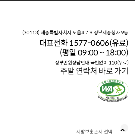
(30113) 세종특별자치시 도움4로 9 정부세종청사 9동
이재명 정부의 한반도 평
대표전화 1577-0606(유료)
보건복지부 대표 복지포털
(평일 09:00 ~ 18:00)
2026년 적용 최저임금
정부민원상담안내 국번없이 110(무료)
국가 · 공무원, 공직유관단
주말 연락처 바로 가기
고향사랑 기부제
고위공직자 범죄신고
청년DB, 프로필 등록하고 
지방보훈관서 선택