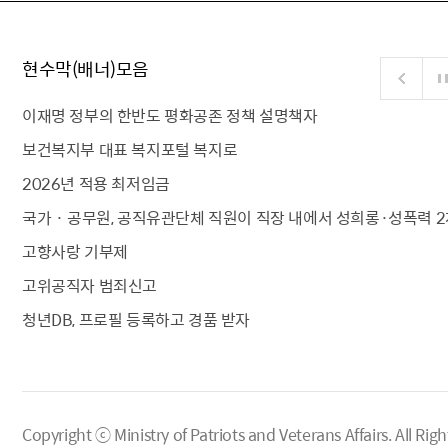
현수막(배너)모음
이재명 정부의 한반도 평화공존 정책 설명책자
보건복지부 대표 복지포털 복지로
2026년 적용 최저임금
국가 · 공무원, 공직유관단체 직원이 직장 내에서 성희롱·성폭력 2
고향사랑 기부제
고위공직자 범죄신고
청년DB, 프로필 등록하고 경품 받자
Copyright ⓒ Ministry of Patriots and Veterans Affairs.
All Righ