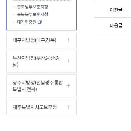
충북남부보훈지청
이전글
충북북부보훈지청
대전현충원
다음글
대구지방청(대구,경북)
부산지방청(부산,울산,경
남)
광주지방청(전남광주통합
특별시,전북)
제주특별자치도보훈청