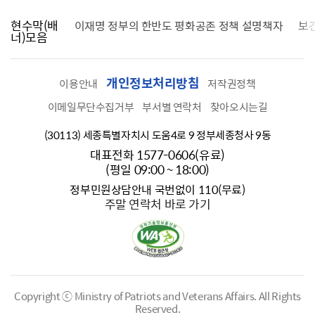
현수막(배
가를 찾습니다
이재명 정부의 한반도 평화공존 정책 설명책자
보
너)모음
개인정보처리방침
이용안내
저작권정책
이메일무단수집거부
부서별 연락처
찾아오시는길
(30113) 세종특별자치시 도움4로 9 정부세종청사 9동
대표전화 1577-0606(유료)
(평일 09:00 ~ 18:00)
정부민원상담안내 국번없이 110(무료)
주말 연락처 바로 가기
Copyright ⓒ Ministry of Patriots and Veterans Affairs.
All Rights
Reserved.