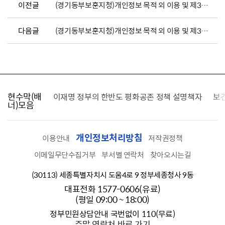
이전글
(경기동부보훈지청)개인정보 목적 외 이용 및 제3자 제공 현황_2026년 4월
다음글
(경기동부보훈지청)개인정보 목적 외 이용 및 제3자 제공 현황_2026년 2월
현수막(배
가를 찾습니다
이재명 정부의 한반도 평화공존 정책 설명책자
보
너)모음
개인정보처리방침
이용안내
저작권정책
이메일무단수집거부
부서별 연락처
찾아오시는길
(30113) 세종특별자치시 도움4로 9 정부세종청사 9동
대표전화 1577-0606(유료)
(평일 09:00 ~ 18:00)
정부민원상담안내 국번없이 110(무료)
주말 연락처 바로 가기