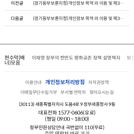
이전글
(경기동부보훈지청)개인정보 목적 외 이용 및 제3자 제공 현황_2026년 5월
다음글
(경기동부보훈지청)개인정보 목적 외 이용 및 제3자 제공 현황_2026년 3월
현수막(배
가를 찾습니다
이재명 정부의 한반도 평화공존 정책 설명책자
보
너)모음
개인정보처리방침
이용안내
저작권정책
이메일무단수집거부
부서별 연락처
찾아오시는길
(30113) 세종특별자치시 도움4로 9 정부세종청사 9동
대표전화 1577-0606(유료)
(평일 09:00 ~ 18:00)
정부민원상담안내 국번없이 110(무료)
주말 연락처 바로 가기