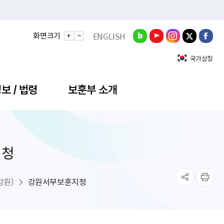
화면크기
ENGLISH
국가상징
보 / 법령
보훈부 소개
지청
정성과
비스안내
간회의
충민원
공대상 공공데이터 목록
직도
정부기념식
구 국가유공자증 등
기관평가
규제개혁신문고
공모요강
훈사진관
업내용
무·차관회의
산낭비신고센터
EN API
원안내
기념식 참가신청
국가보훈등록증
지수·만족도 등
규제입증요청
강원)
강원서부보훈지청
공공데이터
훈영상관
업활동
요회의결과
패행위신고
기념식 참가신청 확인
국가보훈등록증 발급안내
규제개혁추진현황
공지사항
라사랑신문(PDF)
료실
영리법인 부정비리 신고
이달의 보훈행사
모바일 국가보훈등록증 발급방법
하는 나라사랑신문
관기관누리집
탁금지법 위반행위 신고
보훈행사·캠페인 자료실
국가보훈등록증 진위확인
보훈대상자