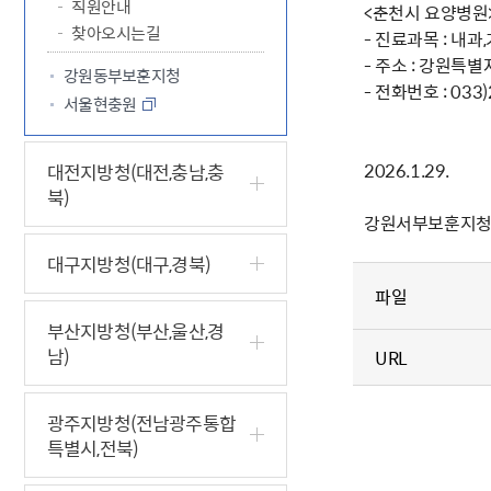
직원안내
<춘천시 요양병원
찾아오시는길
- 진료과목 : 
- 주소 : 강원특
강원동부보훈지청
- 전화번호 : 033)
서울현충원
2026.1.29.
대전지방청(대전,충남,충
북)
강원서부보훈지
대구지방청(대구,경북)
파일
부산지방청(부산,울산,경
남)
URL
광주지방청(전남광주통합
특별시,전북)