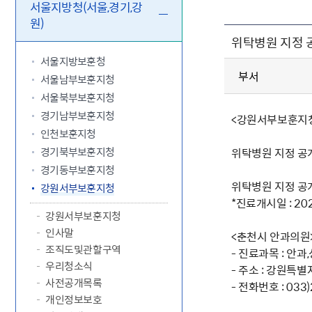
5.18 민
친일귀속
국민제안
기관주소
서울지방청(서울,경기,강
원)
고엽제 후
정부위원
정책토론
당직실 전
정책실명제
위탁병원 지정 
특수임무
행정서비스
전자공청
주요정책
독립운동가
제대군인
학술·연구
설문조사
서울지방보훈청
이달의 독
부서
서울남부보훈지청
이달의 전
서울북부보훈지청
경기남부보훈지청
<강원서부보훈지청 
인천보훈지청
경기북부보훈지청
위탁병원 지정 공
경기동부보훈지청
위탁병원 지정 공
강원서부보훈지청
*진료개시일 : 2026
강원서부보훈지청
인사말
<춘천시 안과의원
조직도및관할구역
- 진료과목 : 안
우리청소식
- 주소 : 강원특별
사전공개목록
- 전화번호 : 033)
개인정보보호