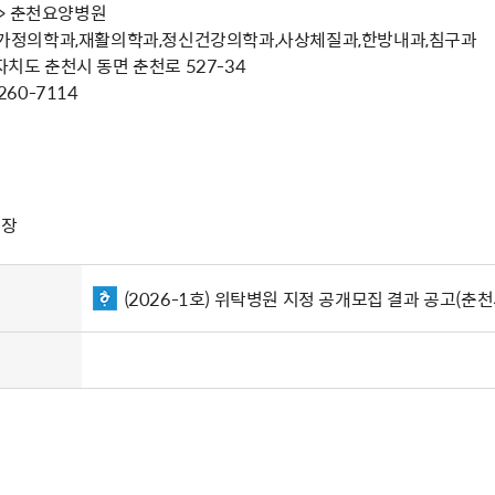
> 춘천요양병원
내과,가정의학과,재활의학과,정신건강의학과,사상체질과,한방내과,침구과
별자치도 춘천시 동면 춘천로 527-34
260-7114
청장
(2026-1호) 위탁병원 지정 공개모집 결과 공고(춘천시