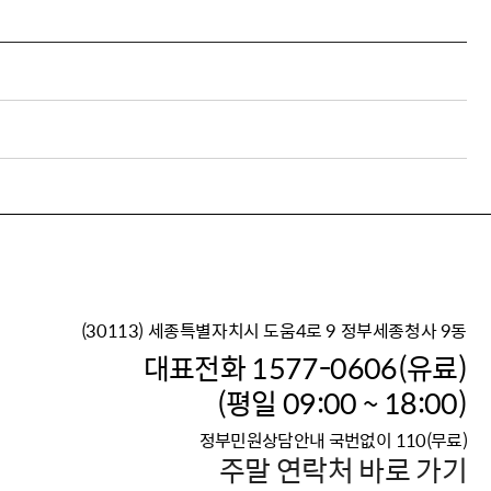
(30113) 세종특별자치시 도움4로 9 정부세종청사 9동
이재명 정부의 한반도 평
대표전화 1577-0606(유료)
보건복지부 대표 복지포털
(평일 09:00 ~ 18:00)
2026년 적용 최저임금
정부민원상담안내 국번없이 110(무료)
국가 · 공무원, 공직유관단
주말 연락처 바로 가기
고향사랑 기부제