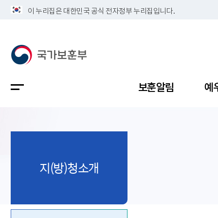
이 누리집은 대한민국 공식 전자정부 누리집입니다.
보훈알림
예
공지사항
독립유공
정책보고
보훈민원
정보공개
업무계획
지(방)청소개
지방청소
국가유공
보훈보상
민원사무
불복신청
비전
채용공고
지원대상
보훈복지
보훈상담
상징(MI)
개인정보 
보훈보상
제대군인
질의 응답
정책 슬로
참전유공
현충시설
110 채팅
연혁