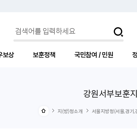
우보상
보훈정책
국민참여 / 민원
정
강원서부보훈
자
서
신청
청구
보도자료
보훈급여금
세출예산
사전정보공표목록
장차관소개
국
서
주
고
제
조
식
자
서식
처분사례
언론보도설명·정정
교육지원
기금
업무추진비
장관과의 대화
보
사
국
예
OP
직
지(방)청소개
서울지방청(서울,경기,
자
센터
및 보훈캐릭터
대부지원
계약관련
주요일정
보
사
주
부
위탁알림
대상자
건
의료지원 및 위탁병원
공공기관
연설문
나
자
비
자
, 화상(수어)상담
생업지원
역대장차관
말
유
청