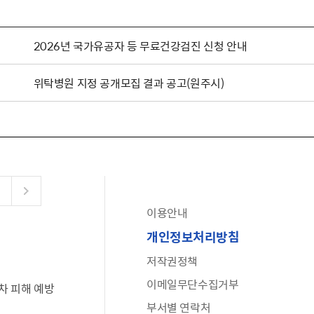
2026년 국가유공자 등 무료건강검진 신청 안내
위탁병원 지정 공개모집 결과 공고(원주시)
이용안내
공유누리
개인정보처리방침
수어로 보는 대한민국정부
저작권정책
6·25 비정규군 공로자 보상신청 안내
이메일무단수집거부
차 피해 예방
문화포털(통합 문화 정보 사이트)
부서별 연락처
전사자 유가족 찾기