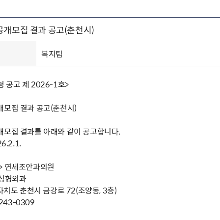
주유공자
재산
록
기타지원
역대처차장
이
유(의)증
회운영공개
화번호
보훈지원 안내자료
국
 안내
입법예고
행
공개모집 결과 공고(춘천시)
유공자
 헌장 전문
회
보
목록
행정예고
행
 자료실
신
정
훈령·예규
국
립운동가
국
복지팀
국
고문변호사
헌
쟁영웅
단체 법인내규
공고 제 2026-1호>
지자체 보훈관련 자체법규
개모집 결과 공고(춘천시)
개모집 결과를 아래와 같이 공고합니다.
.2.1.
> 연세조안과의원
과,성형외과
자치도 춘천시 금강로 72(조양동, 3층)
243-0309