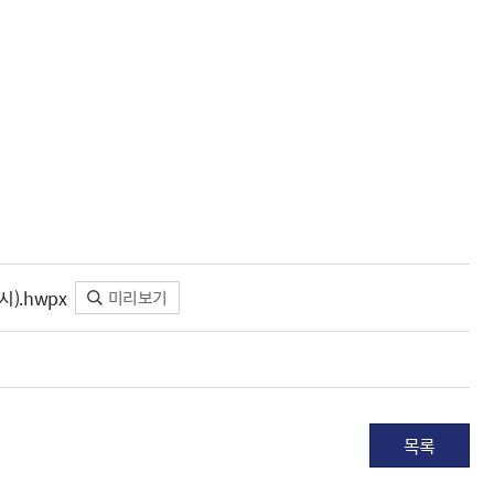
).hwpx
미리보기
목록