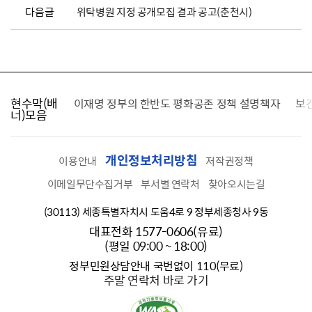
다음글
위탁병원 지정 공개모집 결과 공고(춘천시)
현수막(배
가를 찾습니다
이재명 정부의 한반도 평화공존 정책 설명책자
보
너)모음
개인정보처리방침
이용안내
저작권정책
이메일무단수집거부
부서별 연락처
찾아오시는길
(30113) 세종특별자치시 도움4로 9 정부세종청사 9동
대표전화 1577-0606(유료)
(평일 09:00 ~ 18:00)
정부민원상담안내 국번없이 110(무료)
주말 연락처 바로 가기