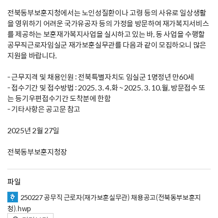
전북동부보훈지청에서는 노인성질환이나 고령 등의 사유로 일상생활
을 영위하기 어려운 국가유공자 등의 가정을 방문하여 재가복지서비스
를 제공하는 보훈재가복지사업을 실시하고 있는 바, 동 사업을 수행할
공무직근로자임실군 재가보훈실무관를 다음과 같이 모집하오니 많은
지원을 바랍니다.
- 근무지격 및 채용인원 : 전북특별자치도 임실군 1명정년 만60세
- 접수기간 및 접수방법 : 2025. 3. 4.화 ~ 2025. 3. 10.월, 방문접수 또
는 등기우편접수기간 도착분에 한함
- 기타사항은 공고문 참고
2025년 2월 27일
전북동부보훈지청장
파일
250227 공무직 근로자(재가보훈실무관) 채용공고(전북동부보훈지
청).hwp