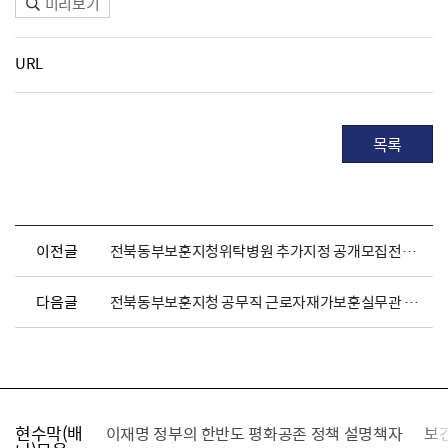
미리보기
URL
목록
이전글
전북동부보훈지청위탁병원 추가지정 공개모집전주시 치과의원
다음글
전북동부보훈지청 공무직 근로자재가보훈실무관 채용 공고
현수막(배
가를 찾습니다
이재명 정부의 한반도 평화공존 정책 설명책자
보