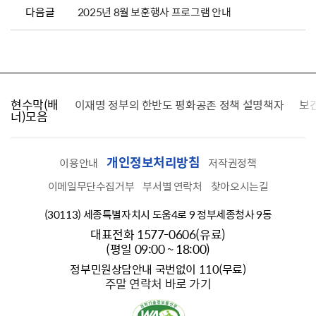
다음글
2025년 8월 보훈행사 프로그램 안내
현수막(배
가를 찾습니다
이재명 정부의 한반도 평화공존 정책 설명책자
보
너)모음
개인정보처리방침
이용안내
저작권정책
이메일무단수집거부
부서별 연락처
찾아오시는길
(30113) 세종특별자치시 도움4로 9 정부세종청사 9동
대표전화 1577-0606(유료)
(평일 09:00 ~ 18:00)
정부민원상담안내 국번없이 110(무료)
주말 연락처 바로 가기