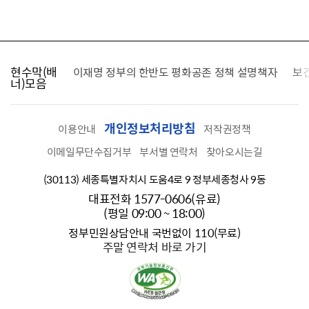
현수막(배
가를 찾습니다
이재명 정부의 한반도 평화공존 정책 설명책자
보
너)모음
개인정보처리방침
이용안내
저작권정책
이메일무단수집거부
부서별 연락처
찾아오시는길
(30113) 세종특별자치시 도움4로 9 정부세종청사 9동
대표전화 1577-0606(유료)
(평일 09:00 ~ 18:00)
정부민원상담안내 국번없이 110(무료)
주말 연락처 바로 가기