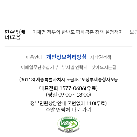
현수막(배
가를 찾습니다
이재명 정부의 한반도 평화공존 정책 설명책자
보
너)모음
개인정보처리방침
이용안내
저작권정책
이메일무단수집거부
부서별 연락처
찾아오시는길
(30113) 세종특별자치시 도움4로 9 정부세종청사 9동
대표전화 1577-0606(유료)
(평일 09:00 ~ 18:00)
정부민원상담안내 국번없이 110(무료)
주말 연락처 바로 가기