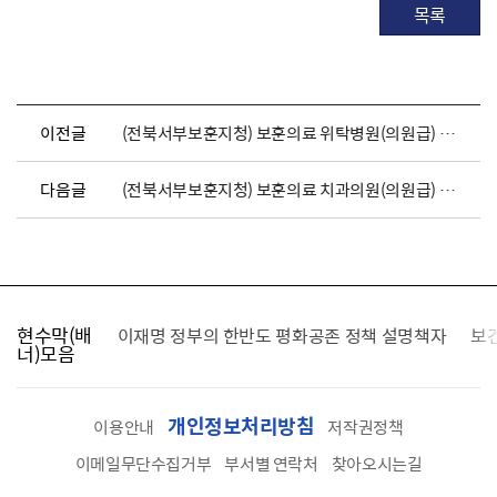
목록
이전글
(전북서부보훈지청) 보훈의료 위탁병원(의원급) 지정 공개 모집(2차)
다음글
(전북서부보훈지청) 보훈의료 치과의원(의원급) 지정 공개 모집(3차)
현수막(배
가를 찾습니다
이재명 정부의 한반도 평화공존 정책 설명책자
보
너)모음
개인정보처리방침
이용안내
저작권정책
이메일무단수집거부
부서별 연락처
찾아오시는길