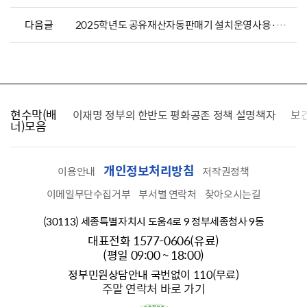
다음글
2025학년도 공유재산자동판매기 설치운영사용·허가 입찰 공고
현수막(배
가를 찾습니다
이재명 정부의 한반도 평화공존 정책 설명책자
보
너)모음
개인정보처리방침
이용안내
저작권정책
이메일무단수집거부
부서별 연락처
찾아오시는길
(30113) 세종특별자치시 도움4로 9 정부세종청사 9동
대표전화 1577-0606(유료)
(평일 09:00 ~ 18:00)
정부민원상담안내 국번없이 110(무료)
주말 연락처 바로 가기