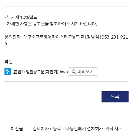
- 부가세 10%별도
- 자세한 사항은 공고문을 참고하여 주시기 바랍니다.
문의전화 : 대구소프트웨어마이스터고등학교 | 김병식 | 053-231-921
6
파일
미리보기
(붙임1) 입찰공고문(자판기).hwp
목록
이전글
김제여자고등학교 자동판매기 설치허가·위탁 사전공고