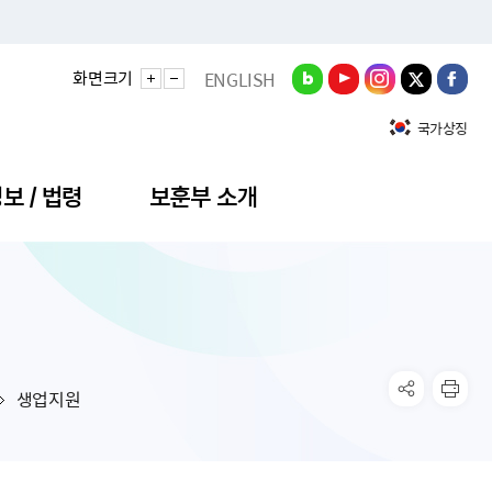
화면크기
ENGLISH
국가상징
보 / 법령
보훈부 소개
정성과
비스안내
간회의
충민원
공대상 공공데이터 목록
직도
정부기념식
구 국가유공자증 등
기관평가
규제개혁신문고
공모요강
훈사진관
업내용
무·차관회의
산낭비신고센터
EN API
원안내
기념식 참가신청
국가보훈등록증
지수·만족도 등
규제입증요청
생업지원
공공데이터
훈영상관
업활동
요회의결과
패행위신고
기념식 참가신청 확인
국가보훈등록증 발급안내
규제개혁추진현황
공지사항
라사랑신문(PDF)
료실
영리법인 부정비리 신고
이달의 보훈행사
모바일 국가보훈등록증 발급방법
하는 나라사랑신문
관기관누리집
탁금지법 위반행위 신고
보훈행사·캠페인 자료실
국가보훈등록증 진위확인
보훈대상자