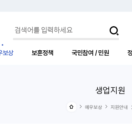
우보상
보훈정책
국민참여 / 민원
정
생업지원
자
서
신청
청구
보도자료
보훈급여금
세출예산
사전정보공표목록
장차관소개
국
서
주
고
제
조
식
자
서식
처분사례
언론보도설명·정정
교육지원
기금
업무추진비
장관과의 대화
보
사
국
예
OP
직
예우보상
지원안내
자
센터
및 보훈캐릭터
대부지원
계약관련
주요일정
보
사
주
부
위탁알림
대상자
건
의료지원 및 위탁병원
공공기관
연설문
나
자
비
자
, 화상(수어)상담
생업지원
역대장차관
말
유
청