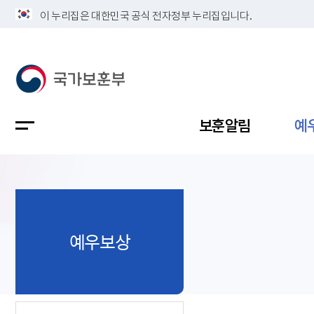
이 누리집은 대한민국 공식 전자정부 누리집입니다.
보훈알림
예
공지사항
독립유공
정책보고
보훈민원
정보공개
업무계획
예우보상
지방청소
국가유공
보훈보상
민원사무
불복신청
비전
채용공고
지원대상
보훈복지
보훈상담
상징(MI)
개인정보 
보훈보상
제대군인
질의 응답
정책 슬로
참전유공
현충시설
110 채팅
연혁