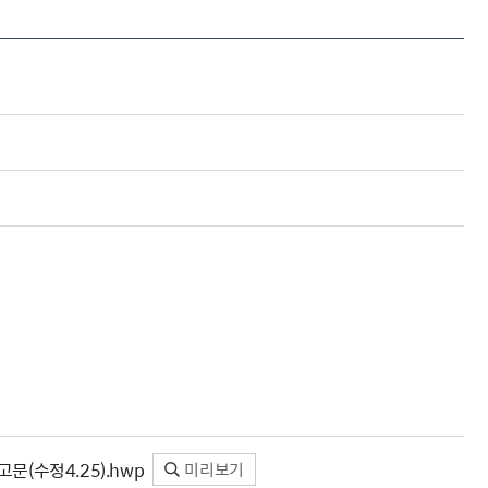
해충돌방지법 위반행위 신고
보훈연감
적극행정과 소극행정의 정의
가유공자 부정 등록 신고
정심판
쟁송현황
적극행정 추진방안
훈급여금 부정수령 신고
정소송
체검사 제도안내
정보 공유
비영리법인
적극행정 국민추천
부포상공개검증
가배상
가보훈 장해진단서 제도
교육 자료
신체검사 및 고엽제 검진
소극행정신고
민참여예산
법재판
의견 제안
단체관련
적극행정자료실
독립운동
감사
반부패·청렴
협동조합 경영공시
기타
(수정4.25).hwp
미리보기