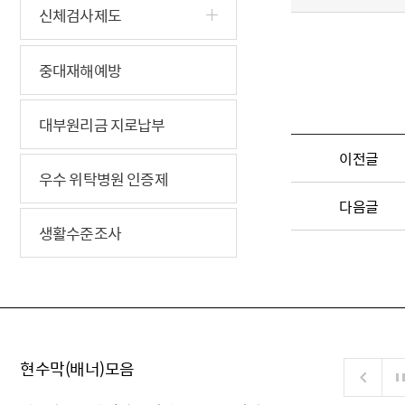
신체검사제도
중대재해예방
대부원리금 지로납부
이전글
우수 위탁병원 인증제
다음글
생활수준조사
현수막(배너)모음