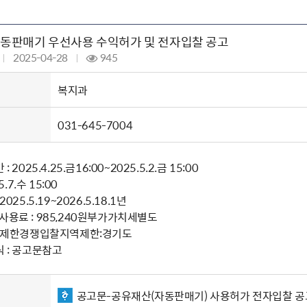
주유공자
재산
록
기타지원
역대처차장
이
유(의)증
회운영공개
화번호
보훈지원 안내자료
국
 안내
입법예고
행
동판매기 우선사용 수익허가 및 전자입찰 공고
유공자
 헌장 전문
회
보
목록
행정예고
행
 자료실
신
2025-04-28
945
정
훈령·예규
국
립운동가
국
국
고문변호사
헌
쟁영웅
복지과
단체 법인내규
지자체 보훈관련 자체법규
031-645-7004
 2025.4.25.금16:00~2025.5.2.금 15:00
5.7.수 15:00
025.5.19~2026.5.18.1년
사용료 : 985,240원부가가치세별도
 : 제한경쟁입찰지역제한:경기도
식 : 공고문참고
공고문-공유재산(자동판매기) 사용허가 전자입찰 공고문