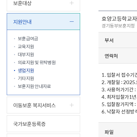
5.18 민
친일귀속
국민제안
기관주소
보훈대상
고엽제 후
정부위원
정책토론
당직실 전
정책실명제
효양고등학교자
특수임무
행정서비스
전자공청
지원안내
주요정책
독립운동가
경기동부보훈지청
제대군인
학술·연구
설문조사
이달의 독
보훈급여금
부서
이달의 전
교육지원
대부지원
연락처
의료지원 및 위탁병원
생업지원
1. 입찰서 접수기간 :
기타지원
2. 개찰일 : 2025.
보훈지원 안내자료
3. 사용허가기간 : 2
4. 최저입찰가1년
5. 입찰참가지역
이동보훈 복지서비스
6. 낙찰자 선정방
국가보훈등록증
파일