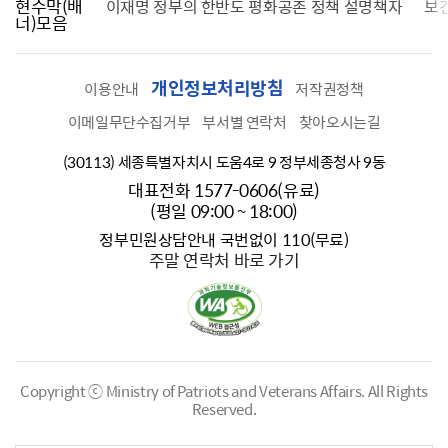
현수막(배
가를 찾습니다
이재명 정부의 한반도 평화공존 정책 설명책자
보
너)모음
개인정보처리방침
이용안내
저작권정책
이메일무단수집거부
부서별 연락처
찾아오시는길
(30113) 세종특별자치시 도움4로 9 정부세종청사 9동
대표전화 1577-0606(유료)
(평일 09:00 ~ 18:00)
정부민원상담안내 국번없이 110(무료)
주말 연락처 바로 가기
Copyright ⓒ Ministry of Patriots and Veterans Affairs.
All Rights
Reserved.