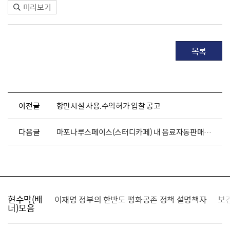
미리보기
목록
이전글
항만시설 사용.수익허가 입찰 공고
다음글
마포나루스페이스(스터디카페) 내 음료자동판매기 사용허가 입찰 공고
현수막(배
가를 찾습니다
이재명 정부의 한반도 평화공존 정책 설명책자
보
너)모음