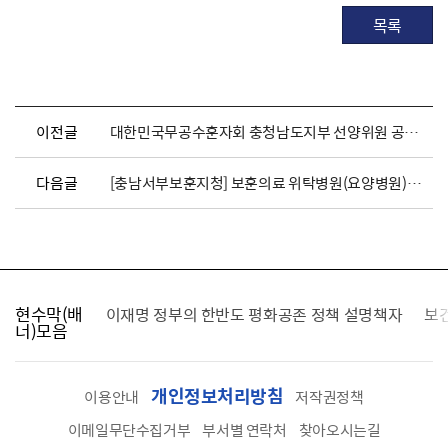
목록
이전글
대한민국무공수훈자회 충청남도지부 선양위원 공개모집
다음글
[충남서부보훈지청] 보훈의료 위탁병원(요양병원) 지정 공개모집(당진)
현수막(배
가를 찾습니다
이재명 정부의 한반도 평화공존 정책 설명책자
보
너)모음
개인정보처리방침
이용안내
저작권정책
이메일무단수집거부
부서별 연락처
찾아오시는길