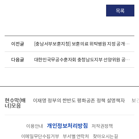
목록
이전글
[충남서부보훈지청] 보훈의료 위탁병원 지정 공개모집 공고(충남도내)
다음글
대한민국무공수훈자회 충청남도지부 선양위원 공개모집
현수막(배
가를 찾습니다
이재명 정부의 한반도 평화공존 정책 설명책자
보
너)모음
개인정보처리방침
이용안내
저작권정책
이메일무단수집거부
부서별 연락처
찾아오시는길