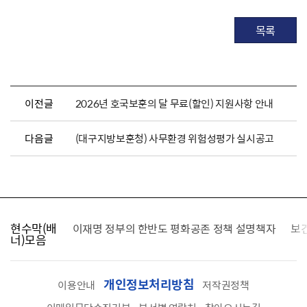
목록
이전글
2026년 호국보훈의 달 무료(할인) 지원사항 안내
다음글
(대구지방보훈청) 사무환경 위험성평가 실시공고
현수막(배
가를 찾습니다
이재명 정부의 한반도 평화공존 정책 설명책자
보
너)모음
개인정보처리방침
이용안내
저작권정책