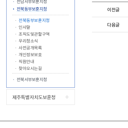
전남서부보훈지청
전북동부보훈지청
이전글
전북동부보훈지청
다음글
인사말
조직도및관할구역
우리청소식
사전공개목록
개인정보보호
직원안내
찾아오시는길
전북서부보훈지청
제주특별자치도보훈청