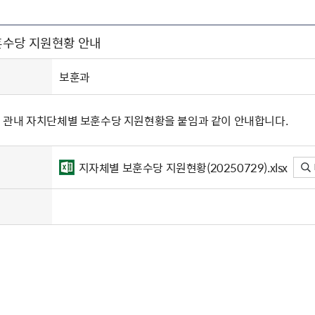
주유공자
재산
록
기타지원
역대처차장
이
유(의)증
회운영공개
화번호
보훈지원 안내자료
국
 안내
입법예고
행
수당 지원현황 안내
유공자
 헌장 전문
회
보
목록
행정예고
행
 자료실
신
정
훈령·예규
국
립운동가
국
보훈과
국
고문변호사
헌
쟁영웅
단체 법인내규
관내 자치단체별 보훈수당 지원현황을 붙임과 같이 안내합니다.
지자체 보훈관련 자체법규
지자체별 보훈수당 지원현황(20250729).xlsx