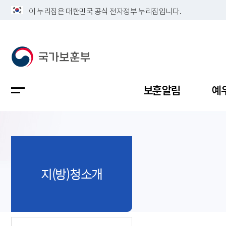
이 누리집은 대한민국 공식 전자정부 누리집입니다.
보훈알림
예
공지사항
독립유공
정책보고
보훈민원
정보공개
업무계획
지(방)청소개
지방청소
국가유공
보훈보상
민원사무
불복신청
비전
채용공고
지원대상
보훈복지
보훈상담
상징(MI)
개인정보 
보훈보상
제대군인
질의 응답
정책 슬로
참전유공
현충시설
110 채팅
연혁