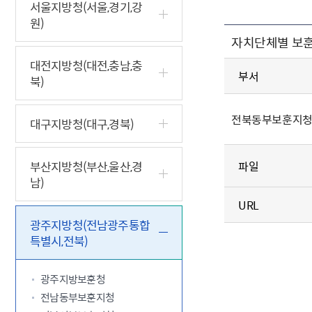
5.18 민
친일귀속
국민제안
기관주소
서울지방청(서울,경기,강
원)
고엽제 후
정부위원
정책토론
당직실 전
정책실명제
자치단체별 보훈
특수임무
행정서비스
전자공청
주요정책
독립운동가
제대군인
학술·연구
설문조사
대전지방청(대전,충남,충
이달의 독
부서
북)
이달의 전
전북동부보훈지청 
대구지방청(대구,경북)
부산지방청(부산,울산,경
파일
남)
URL
광주지방청(전남광주통합
특별시,전북)
광주지방보훈청
전남동부보훈지청