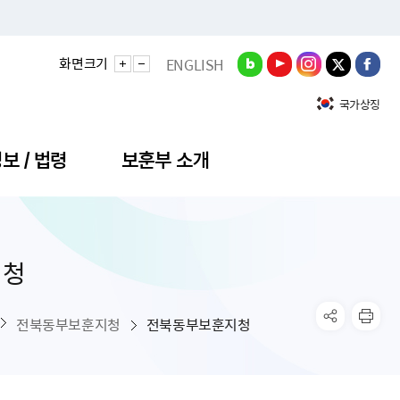
화면크기
ENGLISH
국가상징
보 / 법령
보훈부 소개
지청
정성과
비스안내
간회의
충민원
공대상 공공데이터 목록
직도
정부기념식
구 국가유공자증 등
기관평가
규제개혁신문고
공모요강
훈사진관
업내용
무·차관회의
산낭비신고센터
EN API
원안내
기념식 참가신청
국가보훈등록증
지수·만족도 등
규제입증요청
전북동부보훈지청
전북동부보훈지청
공공데이터
훈영상관
업활동
요회의결과
패행위신고
기념식 참가신청 확인
국가보훈등록증 발급안내
규제개혁추진현황
공지사항
라사랑신문(PDF)
료실
영리법인 부정비리 신고
이달의 보훈행사
모바일 국가보훈등록증 발급방법
하는 나라사랑신문
관기관누리집
탁금지법 위반행위 신고
보훈행사·캠페인 자료실
국가보훈등록증 진위확인
보훈대상자