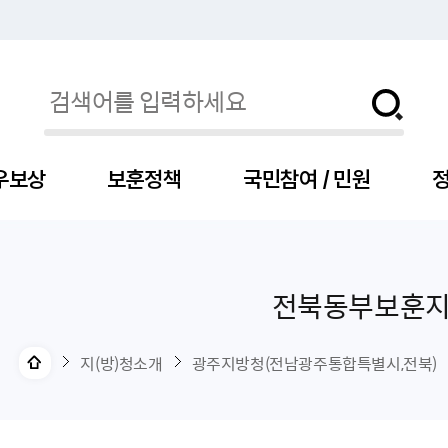
우보상
보훈정책
국민참여 / 민원
정
전북동부보훈
자
서
신청
청구
보도자료
보훈급여금
세출예산
사전정보공표목록
장차관소개
국
서
주
고
제
조
식
자
서식
처분사례
언론보도설명·정정
교육지원
기금
업무추진비
장관과의 대화
보
사
국
예
OP
직
지(방)청소개
광주지방청(전남광주통합특별시,전북)
자
센터
및 보훈캐릭터
대부지원
계약관련
주요일정
보
사
주
부
위탁알림
대상자
건
의료지원 및 위탁병원
공공기관
연설문
나
자
비
자
, 화상(수어)상담
생업지원
역대장차관
말
유
청