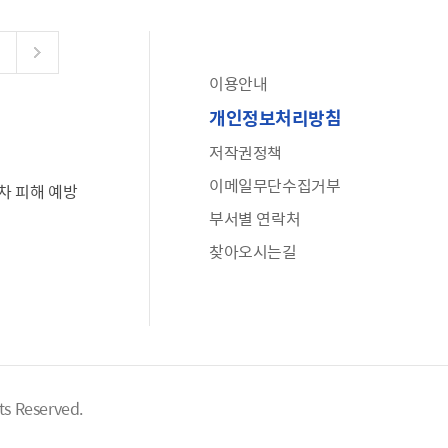
이용안내
공유누리
개인정보처리방침
수어로 보는 대한민국정부
저작권정책
6·25 비정규군 공로자 보상신청 안내
이메일무단수집거부
차 피해 예방
문화포털(통합 문화 정보 사이트)
부서별 연락처
전사자 유가족 찾기
찾아오시는길
국가정신건강정보누리집
나라지킴이 3대 가족! 병역명문가를 찾습니다
ts Reserved.