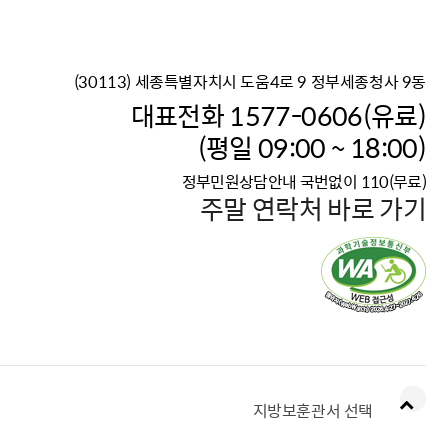
(30113) 세종특별자치시 도움4로 9 정부세종청사 9동
이재명 정부의 한반도 평
대표전화 1577-0606(유료)
보건복지부 대표 복지포털
(평일 09:00 ~ 18:00)
2026년 적용 최저임금
정부민원상담안내 국번없이 110(무료)
국가 · 공무원, 공직유관단
주말 연락처 바로 가기
고향사랑 기부제
고위공직자 범죄신고
청년DB, 프로필 등록하고 
지방보훈관서 선택