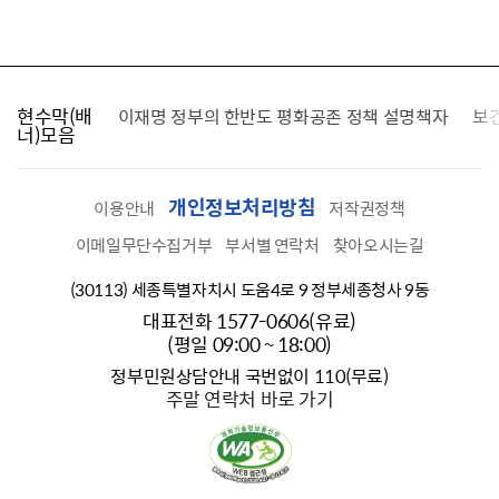
현수막(배
가를 찾습니다
이재명 정부의 한반도 평화공존 정책 설명책자
보
너)모음
개인정보처리방침
이용안내
저작권정책
이메일무단수집거부
부서별 연락처
찾아오시는길
(30113) 세종특별자치시 도움4로 9 정부세종청사 9동
대표전화 1577-0606(유료)
(평일 09:00 ~ 18:00)
정부민원상담안내 국번없이 110(무료)
주말 연락처 바로 가기