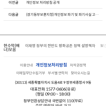
이전글
개인정보 처리방침 공개
다음글
(경기동부보훈지청)개인정보 파기 및 파기사실 고지_ 2025년3월
현수막(배
가를 찾습니다
이재명 정부의 한반도 평화공존 정책 설명책자
보
너)모음
개인정보처리방침
이용안내
저작권정책
이메일무단수집거부
부서별 연락처
찾아오시는길
(30113) 세종특별자치시 도움4로 9 정부세종청사 9동
대표전화 1577-0606(유료)
(평일 09:00 ~ 18:00)
정부민원상담안내 국번없이 110(무료)
주말 연락처 바로 가기