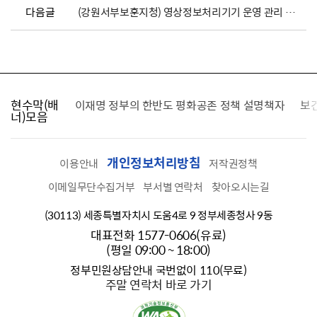
다음글
(강원서부보훈지청) 영상정보처리기기 운영 관리 방침 개정
현수막(배
가를 찾습니다
이재명 정부의 한반도 평화공존 정책 설명책자
보
너)모음
개인정보처리방침
이용안내
저작권정책
이메일무단수집거부
부서별 연락처
찾아오시는길
(30113) 세종특별자치시 도움4로 9 정부세종청사 9동
대표전화 1577-0606(유료)
(평일 09:00 ~ 18:00)
정부민원상담안내 국번없이 110(무료)
주말 연락처 바로 가기