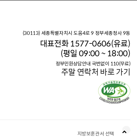
(30113) 세종특별자치시 도움4로 9 정부세종청사 9동
이재명 정부의 한반도 평
대표전화 1577-0606(유료)
보건복지부 대표 복지포털
(평일 09:00 ~ 18:00)
2026년 적용 최저임금
정부민원상담안내 국번없이 110(무료)
국가 · 공무원, 공직유관단
주말 연락처 바로 가기
고향사랑 기부제
고위공직자 범죄신고
청년DB, 프로필 등록하고 
지방보훈관서 선택