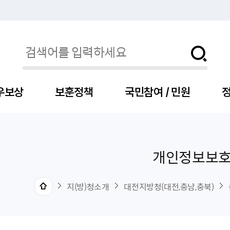
우보상
보훈정책
국민참여 / 민원
정
개인정보보
자
서
신청
청구
보도자료
보훈급여금
세출예산
사전정보공표목록
장차관소개
국
서
주
고
제
조
식
자
서식
처분사례
언론보도설명·정정
교육지원
기금
업무추진비
장관과의 대화
보
사
국
예
OP
직
지(방)청소개
대전지방청(대전,충남,충북)
자
센터
및 보훈캐릭터
대부지원
계약관련
주요일정
보
사
주
부
위탁알림
대상자
건
의료지원 및 위탁병원
공공기관
연설문
나
자
비
자
, 화상(수어)상담
생업지원
역대장차관
말
유
청