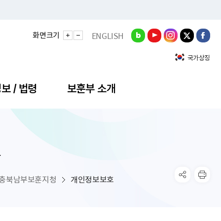
화면크기
ENGLISH
국가상징
보 / 법령
보훈부 소개
호
정성과
비스안내
간회의
충민원
공대상 공공데이터 목록
직도
정부기념식
구 국가유공자증 등
기관평가
규제개혁신문고
공모요강
훈사진관
업내용
무·차관회의
산낭비신고센터
EN API
원안내
기념식 참가신청
국가보훈등록증
지수·만족도 등
규제입증요청
충북남부보훈지청
개인정보보호
공공데이터
훈영상관
업활동
요회의결과
패행위신고
기념식 참가신청 확인
국가보훈등록증 발급안내
규제개혁추진현황
공지사항
라사랑신문(PDF)
료실
영리법인 부정비리 신고
이달의 보훈행사
모바일 국가보훈등록증 발급방법
하는 나라사랑신문
관기관누리집
탁금지법 위반행위 신고
보훈행사·캠페인 자료실
국가보훈등록증 진위확인
보훈대상자