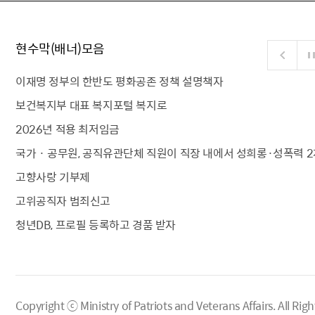
현수막(배너)모음
이재명 정부의 한반도 평화공존 정책 설명책자
보건복지부 대표 복지포털 복지로
2026년 적용 최저임금
국가 · 공무원, 공직유관단체 직원이 직장 내에서 성희롱·성폭력 2
고향사랑 기부제
고위공직자 범죄신고
청년DB, 프로필 등록하고 경품 받자
Copyright ⓒ Ministry of Patriots and Veterans Affairs.
All Righ