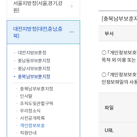
5.18 민
친일귀속
국민제안
기관주소
서울지방청(서울,경기,강
원)
고엽제 후
정부위원
정책토론
당직실 전
정책실명제
[충북남부보훈지
특수임무
행정서비스
전자공청
주요정책
독립운동가
제대군인
학술·연구
설문조사
대전지방청(대전,충남,충
이달의 독
부서
북)
이달의 전
○ 「개인정보보호법
대전지방보훈청
목적 외 이용 또는
충남동부보훈지청
충남서부보훈지청
○ 「개인정보보호
충북남부보훈지청
인정보파일의 사용
충북남부보훈지청
인사말
조직도및관할구역
파일
우리청소식
사전공개목록
개인정보보호
URL
직원안내