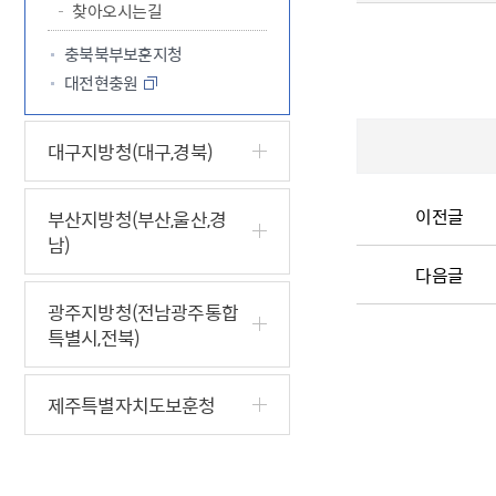
찾아오시는길
충북북부보훈지청
대전현충원
대구지방청(대구,경북)
이전글
부산지방청(부산,울산,경
남)
다음글
광주지방청(전남광주통합
특별시,전북)
제주특별자치도보훈청