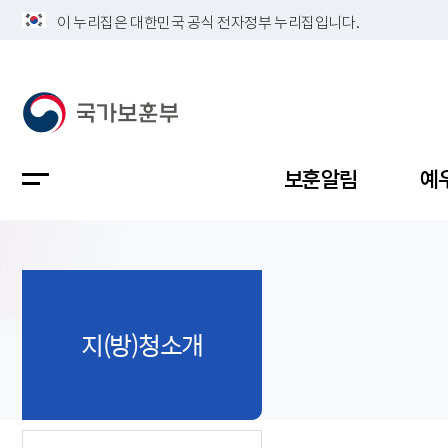
이 누리집은 대한민국 공식 전자정부 누리집입니다.
보훈알림
예
공지사항
독립유공
정책보고
보훈민원
정보공개
업무계획
지(방)청소개
지방청소
국가유공
보훈보상
민원사무
불복신청
비전
채용공고
지원대상
보훈복지
보훈상담
상징(MI)
개인정보 
보훈보상
제대군인
질의 응답
정책 슬로
참전유공
현충시설
110 채팅
연혁