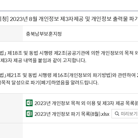
주유공자
재산
록
기타지원
역대처차장
이
유(의)증
회운영공개
화번호
보훈지원 안내자료
국
 안내
입법예고
행
청] 2023년 8월 개인정보 제3자제공 및 개인정보 출력물 파
유공자
 헌장 전문
회
보
목록
행정예고
행
 자료실
신
정
훈령·예규
국
립운동가
국
충북남부보훈지청
국
고문변호사
헌
쟁영웅
단체 법인내규
」 제18조 및 동법 시행령 제2조(공공기관에 의한 개인정보의 목적 외 
지자체 보훈관련 자체법규
 제3자 제공 내역을 붙임과 같이 고지합니다.
법」제21조 및 동법 시행령 제16조(개인정보의 파기방법)와 관련하여 
목적 달성으로 파기(폐기)하였음을 알려드립니다.
2023년 개인정보 목적 외 이용 및 제3자 제공 목록(8월
2023년 개인정보 파기 목록(8월).xlsx
미리보기