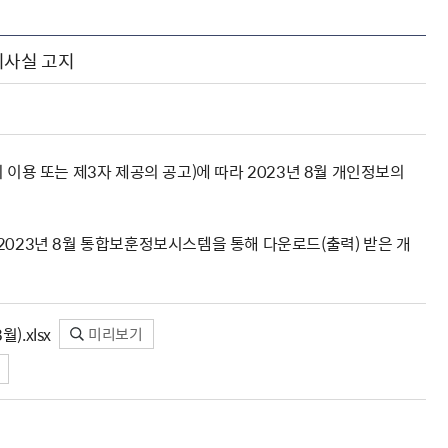
해충돌방지법 위반행위 신고
보훈연감
적극행정과 소극행정의 정의
가유공자 부정 등록 신고
정심판
쟁송현황
적극행정 추진방안
기사실 고지
훈급여금 부정수령 신고
정소송
체검사 제도안내
정보 공유
비영리법인
적극행정 국민추천
부포상공개검증
가배상
가보훈 장해진단서 제도
교육 자료
신체검사 및 고엽제 검진
소극행정신고
민참여예산
법재판
의견 제안
단체관련
적극행정자료실
독립운동
이용 또는 제3자 제공의 공고)에 따라 2023년 8월 개인정보의
감사
반부패·청렴
협동조합 경영공시
2023년 8월 통합보훈정보시스템을 통해 다운로드(출력) 받은 개
기타
).xlsx
미리보기