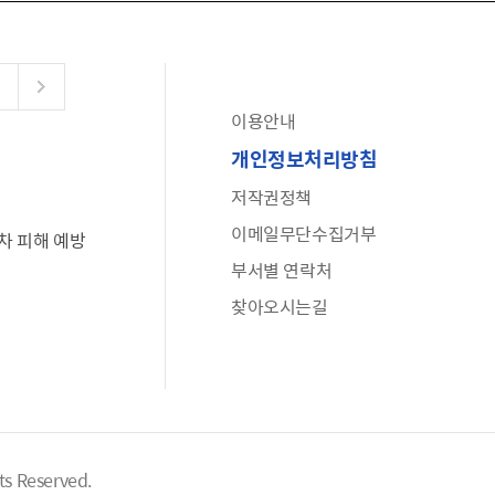
이용안내
공유누리
개인정보처리방침
수어로 보는 대한민국정부
저작권정책
6·25 비정규군 공로자 보상신청 안내
이메일무단수집거부
차 피해 예방
문화포털(통합 문화 정보 사이트)
부서별 연락처
전사자 유가족 찾기
찾아오시는길
국가정신건강정보누리집
나라지킴이 3대 가족! 병역명문가를 찾습니다
ts Reserved.