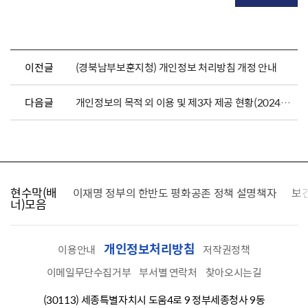
이전글
(경북남부보훈지청) 개인정보 처리방침 개정 안내
다음글
개인정보의 목적 외 이용 및 제3자 제공 현황(2024. 7월)
현수막(배
가를 찾습니다
이재명 정부의 한반도 평화공존 정책 설명책자
보
너)모음
개인정보처리방침
이용안내
저작권정책
이메일무단수집거부
부서별 연락처
찾아오시는길
(30113) 세종특별자치시 도움4로 9 정부세종청사 9동