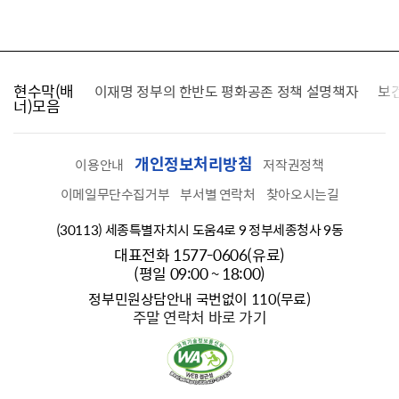
현수막(배
가를 찾습니다
이재명 정부의 한반도 평화공존 정책 설명책자
보
너)모음
개인정보처리방침
이용안내
저작권정책
이메일무단수집거부
부서별 연락처
찾아오시는길
(30113) 세종특별자치시 도움4로 9 정부세종청사 9동
대표전화 1577-0606(유료)
(평일 09:00 ~ 18:00)
정부민원상담안내 국번없이 110(무료)
주말 연락처 바로 가기