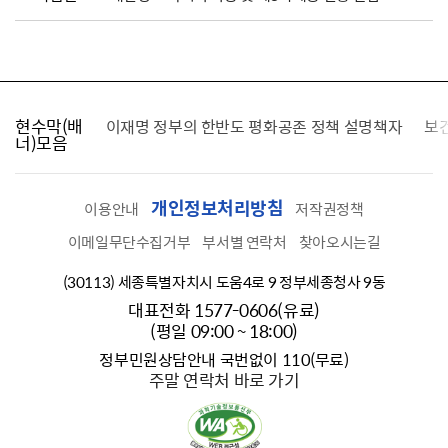
현수막(배
가를 찾습니다
이재명 정부의 한반도 평화공존 정책 설명책자
보
너)모음
개인정보처리방침
이용안내
저작권정책
이메일무단수집거부
부서별 연락처
찾아오시는길
(30113) 세종특별자치시 도움4로 9 정부세종청사 9동
대표전화 1577-0606(유료)
(평일 09:00 ~ 18:00)
정부민원상담안내 국번없이 110(무료)
주말 연락처 바로 가기