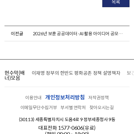
목록
이전글
2026년 보훈 공공데이터·AI 활용 아이디어 공모전 신청서식 안내
현수막(배
가를 찾습니다
이재명 정부의 한반도 평화공존 정책 설명책자
보
너)모음
개인정보처리방침
이용안내
저작권정책
이메일무단수집거부
부서별 연락처
찾아오시는길
(30113) 세종특별자치시 도움4로 9 정부세종청사 9동
대표전화 1577-0606(유료)
(평일 09:00 ~ 18:00)