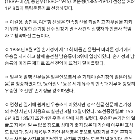
(1899~미상), 송진우(1890~1945), 여운형(1885~1947) 선생을 202
1년 8월의 독립운동가로 선정하였다.
ㅇ 이길용, 송진우, 여운형 선생은 민족정신을 되살리고 자부심을 지키
기 위해 시행한 손기정 선수 일장기 말소사건의 실행자와 언론사 책임
자로 활약하신 분들이다.
ㅇ 1936년 8월 9일 손기정이 제11회 베를린 올림픽 마라톤 경기에서
우승을 차지하고 함께 출전한 남승룡이 3위에 입상하였다. 손기정과 남
승룡의 마라톤 제패로 조선 전역이 뜨겁게 달아올랐다.
ㅇ 일본어 발행 신문들은 일본인으로서 손 기테이(손기정의 일본어 발
음)를 칭송하였지만, '동아일보' 등은 세계 유수의 민족과 겨루어 당당히
우승한 ‘조선인’ 손기정을 강조하였다.
ㅇ 엄청난 열기에 휩싸인 우승소식 이었지만 정작 한글 신문에 손기정
의 수상 사진이 처음으로 실린건 8월 13일이었다. '조선중앙일보' 193
6년 8월 13일자 조간 4면 우측 하단에 처음 실렸다. 우승한 손기정의 얼
굴도 자세히 알 수 없을 정도로 상태가 좋지 않은데 가슴에 아무런 표식
도 없었다. 당시 체육부 기자인 유해붕은 붓으로 일장기를 지운 흔적이
있는 사진을 사진부에 전달했고 사진부 기자는 모른 척 넘어갔다. 총독