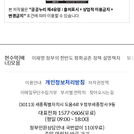
본 저작물은
"공공누리 제4유형 : 출처표시 + 상업적 이용금지 +
변경금지"
조건에 따라 이용할 수 있습니다.
현수막(배
가를 찾습니다
이재명 정부의 한반도 평화공존 정책 설명책자
보
너)모음
개인정보처리방침
이용안내
저작권정책
이메일무단수집거부
부서별 연락처
찾아오시는길
(30113) 세종특별자치시 도움4로 9 정부세종청사 9동
대표전화 1577-0606(유료)
(평일 09:00 ~ 18:00)
정부민원상담안내 국번없이 110(무료)
주말 연락처 바로 가기