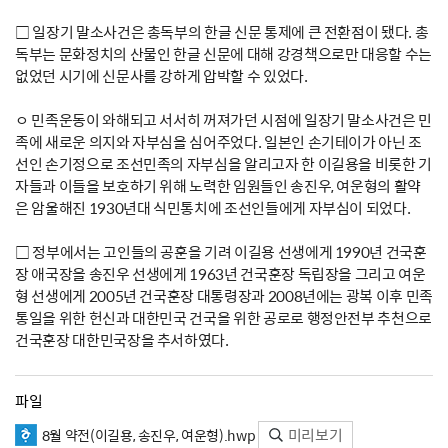
□ 일장기 말소사건은 총독부의 한글 신문 통제에 큰 전환점이 됐다. 총
독부는 문화정치의 산물인 한글 신문에 대해 강경책으로만 대응할 수는
없었던 시기에 신문사를 강하게 압박할 수 있었다.
ㅇ 민족운동이 와해되고 서서히 꺼져가던 시점에 일장기 말소사건은 민
족에 새로운 의지와 자부심을 심어주었다. 일본인 손기테이가 아닌 조
선인 손기정으로 조선민족의 자부심을 알리고자 한 이길용을 비롯한 기
자들과 이들을 보호하기 위해 노력한 임원들인 송진우, 여운형의 활약
은 암울해진 1930년대 식민통치에 조선인들에게 자부심이 되었다.
□ 정부에서는 고인들의 공훈을 기려 이길용 선생에게 1990년 건국훈
장 애국장을 송진우 선생에게 1963년 건국훈장 독립장을 그리고 여운
형 선생에게 2005년 건국훈장 대통령장과 2008년에는 광복 이후 민족
통일을 위한 헌신과 대한민국 건국을 위한 공로로 행정안전부 추천으로
건국훈장 대한민국장을 추서하였다.
파일
미리보기
8월 약전(이길용, 송진우, 여운형).hwp