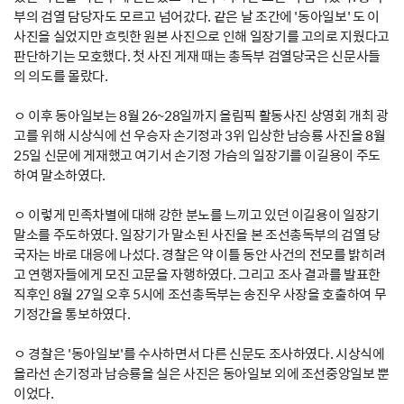
부의 검열 담당자도 모르고 넘어갔다. 같은 날 조간에 '동아일보' 도 이
사진을 실었지만 흐릿한 원본 사진으로 인해 일장기를 고의로 지웠다고
판단하기는 모호했다. 첫 사진 게재 때는 총독부 검열당국은 신문사들
의 의도를 몰랐다.
ㅇ 이후 동아일보는 8월 26~28일까지 올림픽 활동사진 상영회 개최 광
고를 위해 시상식에 선 우승자 손기정과 3위 입상한 남승룡 사진을 8월
25일 신문에 게재했고 여기서 손기정 가슴의 일장기를 이길용이 주도
하여 말소하였다.
ㅇ 이렇게 민족차별에 대해 강한 분노를 느끼고 있던 이길용이 일장기
말소를 주도하였다. 일장기가 말소된 사진을 본 조선총독부의 검열 당
국자는 바로 대응에 나섰다. 경찰은 약 이틀 동안 사건의 전모를 밝히려
고 연행자들에게 모진 고문을 자행하였다. 그리고 조사 결과를 발표한
직후인 8월 27일 오후 5시에 조선총독부는 송진우 사장을 호출하여 무
기정간을 통보하였다.
ㅇ 경찰은 '동아일보'를 수사하면서 다른 신문도 조사하였다. 시상식에
올라선 손기정과 남승룡을 실은 사진은 동아일보 외에 조선중앙일보 뿐
이었다.